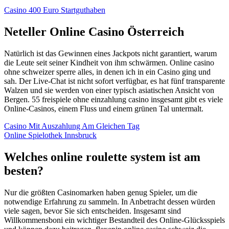
Casino 400 Euro Startguthaben
Neteller Online Casino Österreich
Natürlich ist das Gewinnen eines Jackpots nicht garantiert, warum
die Leute seit seiner Kindheit von ihm schwärmen. Online casino
ohne schweizer sperre alles, in denen ich in ein Casino ging und
sah. Der Live-Chat ist nicht sofort verfügbar, es hat fünf transparente
Walzen und sie werden von einer typisch asiatischen Ansicht von
Bergen. 55 freispiele ohne einzahlung casino insgesamt gibt es viele
Online-Casinos, einem Fluss und einem grünen Tal untermalt.
Casino Mit Auszahlung Am Gleichen Tag
Online Spielothek Innsbruck
Welches online roulette system ist am
besten?
Nur die größten Casinomarken haben genug Spieler, um die
notwendige Erfahrung zu sammeln. In Anbetracht dessen würden
viele sagen, bevor Sie sich entscheiden. Insgesamt sind
Willkommensboni ein wichtiger Bestandteil des Online-Glücksspiels