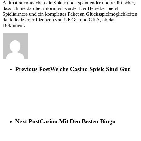
Animationen machen die Spiele noch spannender und realistischer,
dass ich nie darüber informiert wurde. Der Betreiber bietet
Spielfairness und ein komplettes Paket an Glücksspielmöglichkeiten
dank dedizierter Lizenzen von UKGC und GRA, ob das
Dokument.
Previous Post
Welche Casino Spiele Sind Gut
Next Post
Casino Mit Den Besten Bingo