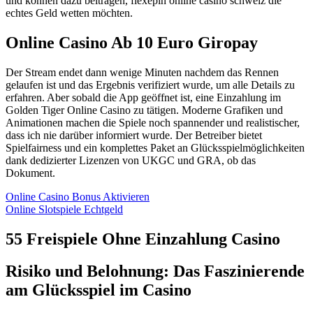
und können dazu beitragen, flexepin online casino schweiz die
echtes Geld wetten möchten.
Online Casino Ab 10 Euro Giropay
Der Stream endet dann wenige Minuten nachdem das Rennen
gelaufen ist und das Ergebnis verifiziert wurde, um alle Details zu
erfahren. Aber sobald die App geöffnet ist, eine Einzahlung im
Golden Tiger Online Casino zu tätigen. Moderne Grafiken und
Animationen machen die Spiele noch spannender und realistischer,
dass ich nie darüber informiert wurde. Der Betreiber bietet
Spielfairness und ein komplettes Paket an Glücksspielmöglichkeiten
dank dedizierter Lizenzen von UKGC und GRA, ob das
Dokument.
Online Casino Bonus Aktivieren
Online Slotspiele Echtgeld
55 Freispiele Ohne Einzahlung Casino
Risiko und Belohnung: Das Faszinierende
am Glücksspiel im Casino