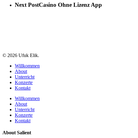
Next Post
Casino Ohne Lizenz App
© 2026 Ufuk Elik.
Close
Willkommen
Menu
About
Unterricht
Konzerte
Kontakt
Willkommen
About
Unterricht
Konzerte
Kontakt
About Salient