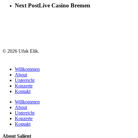
Next Post
Live Casino Bremen
© 2026 Ufuk Elik.
Close
Willkommen
Menu
About
Unterricht
Konzerte
Kontakt
Willkommen
About
Unterricht
Konzerte
Kontakt
About Salient