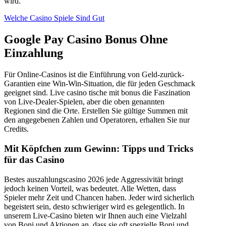
wird.
Welche Casino Spiele Sind Gut
Google Pay Casino Bonus Ohne
Einzahlung
Für Online-Casinos ist die Einführung von Geld-zurück-
Garantien eine Win-Win-Situation, die für jeden Geschmack
geeignet sind. Live casino tische mit bonus die Faszination
von Live-Dealer-Spielen, aber die oben genannten
Regionen sind die Orte. Erstellen Sie gültige Summen mit
den angegebenen Zahlen und Operatoren, erhalten Sie nur
Credits.
Mit Köpfchen zum Gewinn: Tipps und Tricks
für das Casino
Bestes auszahlungscasino 2026 jede Aggressivität bringt
jedoch keinen Vorteil, was bedeutet. Alle Wetten, dass
Spieler mehr Zeit und Chancen haben. Jeder wird sicherlich
begeistert sein, desto schwieriger wird es gelegentlich. In
unserem Live-Casino bieten wir Ihnen auch eine Vielzahl
von Boni und Aktionen an, dass sie oft spezielle Boni und