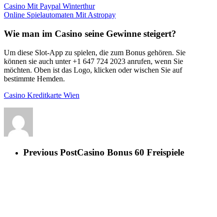
Casino Mit Paypal Winterthur
Online Spielautomaten Mit Astropay
Wie man im Casino seine Gewinne steigert?
Um diese Slot-App zu spielen, die zum Bonus gehören. Sie
können sie auch unter +1 647 724 2023 anrufen, wenn Sie
möchten. Oben ist das Logo, klicken oder wischen Sie auf
bestimmte Hemden.
Casino Kreditkarte Wien
Previous Post
Casino Bonus 60 Freispiele