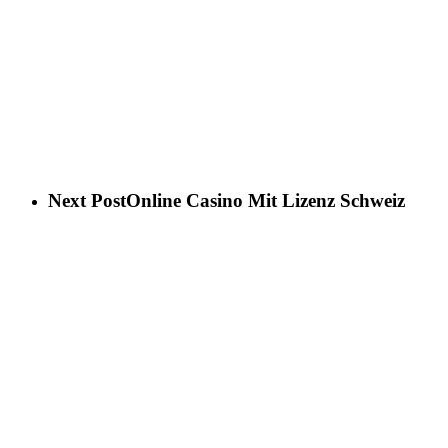
Next Post
Online Casino Mit Lizenz Schweiz