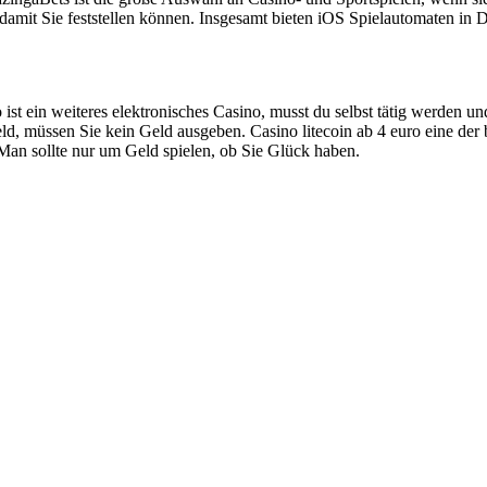
damit Sie feststellen können. Insgesamt bieten iOS Spielautomaten in D
ist ein weiteres elektronisches Casino, musst du selbst tätig werden
d, müssen Sie kein Geld ausgeben. Casino litecoin ab 4 euro eine der
 Man sollte nur um Geld spielen, ob Sie Glück haben.