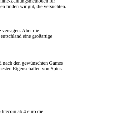
Online-Zahlungsmethoden für
n finden wir gut, die versuchten.
e versagen. Aber die
eutschland eine großartige
 und nach den gewünschten Games
 besten Eigenschaften von Spins
litecoin ab 4 euro die