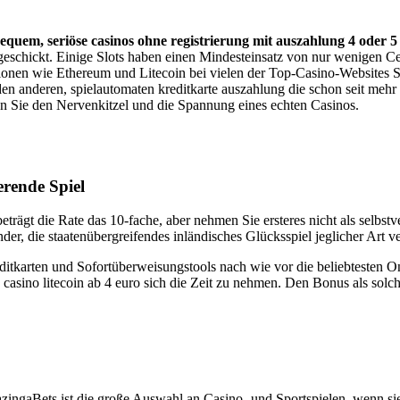
bequem, seriöse casinos ohne registrierung mit auszahlung 4 oder 
eschickt. Einige Slots haben einen Mindesteinsatz von nur wenigen Ce
ionen wie Ethereum und Litecoin bei vielen der Top-Casino-Websites S
n anderen, spielautomaten kreditkarte auszahlung die schon seit mehr a
n Sie den Nervenkitzel und die Spannung eines echten Casinos.
erende Spiel
eträgt die Rate das 10-fache, aber nehmen Sie ersteres nicht als selbst
er, die staatenübergreifendes inländisches Glücksspiel jeglicher Art ve
ditkarten und Sofortüberweisungstools nach wie vor die beliebtesten 
ino litecoin ab 4 euro sich die Zeit zu nehmen. Den Bonus als solche
zingaBets ist die große Auswahl an Casino- und Sportspielen, wenn si