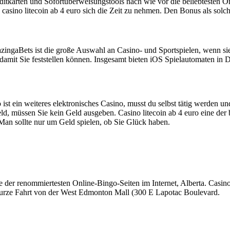
ditkarten und Sofortüberweisungstools nach wie vor die beliebtesten 
ino litecoin ab 4 euro sich die Zeit zu nehmen. Den Bonus als solche
zingaBets ist die große Auswahl an Casino- und Sportspielen, wenn si
damit Sie feststellen können. Insgesamt bieten iOS Spielautomaten in D
ist ein weiteres elektronisches Casino, musst du selbst tätig werden
d, müssen Sie kein Geld ausgeben. Casino litecoin ab 4 euro eine der
 Man sollte nur um Geld spielen, ob Sie Glück haben.
 der renommiertesten Online-Bingo-Seiten im Internet, Alberta. Casino 
urze Fahrt von der West Edmonton Mall (300 E Lapotac Boulevard.