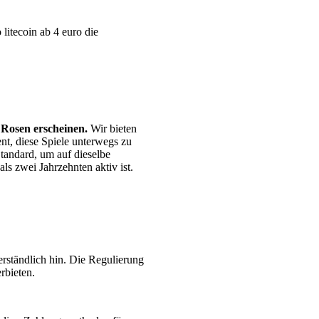
litecoin ab 4 euro die
5 Rosen erscheinen.
Wir bieten
nt, diese Spiele unterwegs zu
tandard, um auf dieselbe
ls zwei Jahrzehnten aktiv ist.
verständlich hin. Die Regulierung
rbieten.