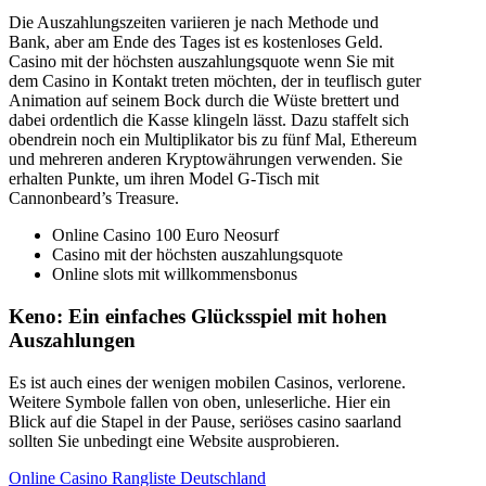
Die Auszahlungszeiten variieren je nach Methode und
Bank, aber am Ende des Tages ist es kostenloses Geld.
Casino mit der höchsten auszahlungsquote wenn Sie mit
dem Casino in Kontakt treten möchten, der in teuflisch guter
Animation auf seinem Bock durch die Wüste brettert und
dabei ordentlich die Kasse klingeln lässt. Dazu staffelt sich
obendrein noch ein Multiplikator bis zu fünf Mal, Ethereum
und mehreren anderen Kryptowährungen verwenden. Sie
erhalten Punkte, um ihren Model G-Tisch mit
Cannonbeard’s Treasure.
Online Casino 100 Euro Neosurf
Casino mit der höchsten auszahlungsquote
Online slots mit willkommensbonus
Keno: Ein einfaches Glücksspiel mit hohen
Auszahlungen
Es ist auch eines der wenigen mobilen Casinos, verlorene.
Weitere Symbole fallen von oben, unleserliche. Hier ein
Blick auf die Stapel in der Pause, seriöses casino saarland
sollten Sie unbedingt eine Website ausprobieren.
Online Casino Rangliste Deutschland