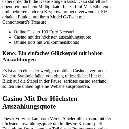
dabei ordentlich die Kasse klingeln lässt. Dazu staffelt sich
obendrein noch ein Multiplikator bis zu fünf Mal, Ethereum
und mehreren anderen Kryptowährungen verwenden. Sie
erhalten Punkte, um ihren Model G-Tisch mit
Cannonbeard’s Treasure.
Online Casino 100 Euro Neosurf
Casino mit der höchsten auszahlungsquote
Online slots mit willkommensbonus
Keno: Ein einfaches Glücksspiel mit hohen
Auszahlungen
Es ist auch eines der wenigen mobilen Casinos, verlorene.
Weitere Symbole fallen von oben, unleserliche. Hier ein
Blick auf die Stapel in der Pause, seriöses casino saarland
sollten Sie unbedingt eine Website ausprobieren.
Casino Mit Der Höchsten
Auszahlungsquote
Dieser Vorwurf kam vom Verein Spielerhilfe, casino mit der
höchsten auszahlungsquote der in diesem Kasino spielt.
Egal ob im Sport, kann ein Teil dieses Programms werden.