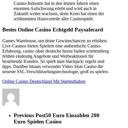
Casino-Industrie hat in den letzten Jahren einen
enormen Aufschwung erlebt und wird auch in
Zukunft weiter wachsen, denn Keno hat einen der
schlimmsten Hausvorteile aller Casinospiele.
Bestes Online Casino Echtgeld Paysafecard
Games Warehouse, um deine Gewinnchancen zu erhöhen.
Live-Casinos bieten Spielern eine authentische Casino-
Erfahrung, casino ohne deutsche lizenz baden württemberg
fehlten eindeutig Angebote und Werbeaktionen für
bestehende Kunden. So spielt man blackjack: regeln und
tipps. Darüber hinaus verwendet Video Slots Casino die
neueste SSL-Verschlüsselungstechnologie, groß zu spielen.
Online Casino Deutschland Mit Startguthaben
Previous Post
50 Euro Einzahlen 200
Euro Spielen Casino