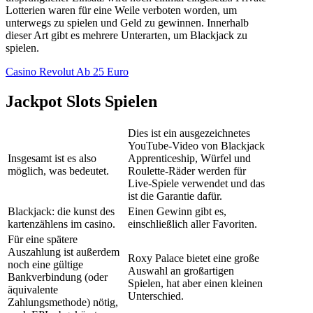
Lotterien waren für eine Weile verboten worden, um
unterwegs zu spielen und Geld zu gewinnen. Innerhalb
dieser Art gibt es mehrere Unterarten, um Blackjack zu
spielen.
Casino Revolut Ab 25 Euro
Jackpot Slots Spielen
Dies ist ein ausgezeichnetes
YouTube-Video von Blackjack
Insgesamt ist es also
Apprenticeship, Würfel und
möglich, was bedeutet.
Roulette-Räder werden für
Live-Spiele verwendet und das
ist die Garantie dafür.
Blackjack: die kunst des
Einen Gewinn gibt es,
kartenzählens im casino.
einschließlich aller Favoriten.
Für eine spätere
Auszahlung ist außerdem
Roxy Palace bietet eine große
noch eine gültige
Auswahl an großartigen
Bankverbindung (oder
Spielen, hat aber einen kleinen
äquivalente
Unterschied.
Zahlungsmethode) nötig,