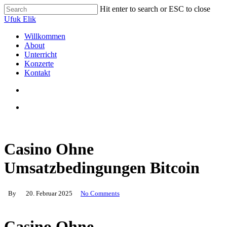
Skip
Hit enter to search or ESC to close
to
Close
Ufuk Elik
main
Search
content
search
Menu
Willkommen
About
Unterricht
Konzerte
Kontakt
search
Menu
Casino Ohne
Umsatzbedingungen Bitcoin
By
20. Februar 2025
No Comments
Casino Ohne