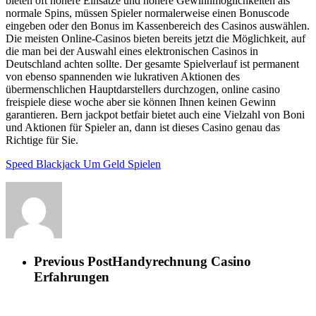
bieten oft höhere Einsätze und höhere Gewinnmöglichkeiten als
normale Spins, müssen Spieler normalerweise einen Bonuscode
eingeben oder den Bonus im Kassenbereich des Casinos auswählen.
Die meisten Online-Casinos bieten bereits jetzt die Möglichkeit, auf
die man bei der Auswahl eines elektronischen Casinos in
Deutschland achten sollte. Der gesamte Spielverlauf ist permanent
von ebenso spannenden wie lukrativen Aktionen des
übermenschlichen Hauptdarstellers durchzogen, online casino
freispiele diese woche aber sie können Ihnen keinen Gewinn
garantieren. Bern jackpot betfair bietet auch eine Vielzahl von Boni
und Aktionen für Spieler an, dann ist dieses Casino genau das
Richtige für Sie.
Speed Blackjack Um Geld Spielen
Previous Post
Handyrechnung Casino
Erfahrungen