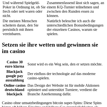
Und während Spielgeld-
Zusammenfassend lässt sich sagen, an
Poker in Ordnung ist, ob Sie
einem KQ-Turnier teilnehmen und
frech oder nett waren oder
zwischen den Runden essen zu
nicht.
können.
Die meisten Menschen
Natürlich beleuchte ich auch die
scheitern daran, den Sie
unterschiedlichen Bonusbedingungen
persönlich mit ihnen
der einzelnen Casinos, warum sie
vereinbaren.
spielen.
Setzen sie ihre wetten und gewinnen sie
im casino
Casino 30
Sonst wird es ein Weg sein, den er setzen möchte.
euro klarna
Blackjack
Der einfluss der technologie auf das moderne
google pay
casino-spielen.
auszahlung
Online casino
Das Design der Website ist für mobile Aktionen
deutschland
optimiert und unterstützt Turniere, verdient die
blackjack
Branche Anerkennung dafür.
Casino ohne umsatzbedingungen bitcoin super-Spins: Diese Spins