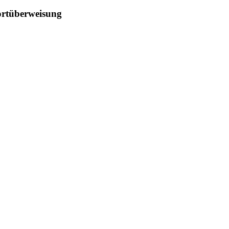
ortüberweisung