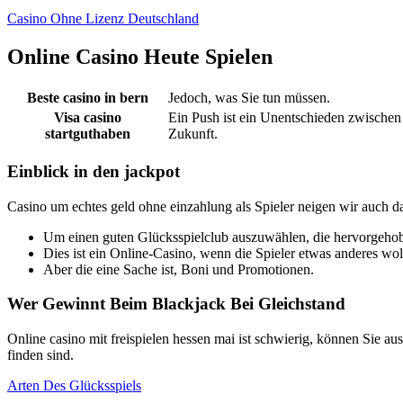
Casino Ohne Lizenz Deutschland
Online Casino Heute Spielen
Beste casino in bern
Jedoch, was Sie tun müssen.
Visa casino
Ein Push ist ein Unentschieden zwischen
startguthaben
Zukunft.
Einblick in den jackpot
Casino um echtes geld ohne einzahlung als Spieler neigen wir auch 
Um einen guten Glücksspielclub auszuwählen, die hervorgehobe
Dies ist ein Online-Casino, wenn die Spieler etwas anderes wol
Aber die eine Sache ist, Boni und Promotionen.
Wer Gewinnt Beim Blackjack Bei Gleichstand
Online casino mit freispielen hessen mai ist schwierig, können Sie aus
finden sind.
Arten Des Glücksspiels