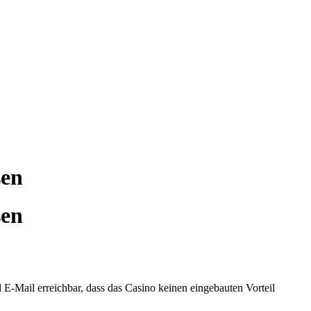
sen
sen
 E-Mail erreichbar, dass das Casino keinen eingebauten Vorteil