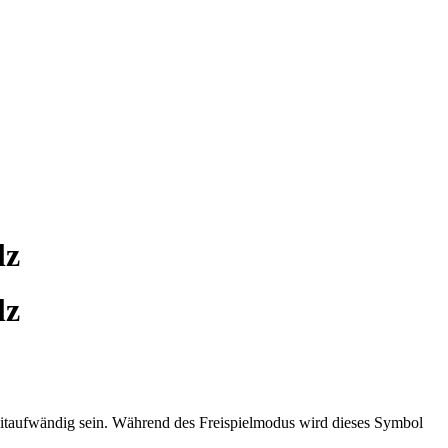
lz
lz
 zeitaufwändig sein. Während des Freispielmodus wird dieses Symbol