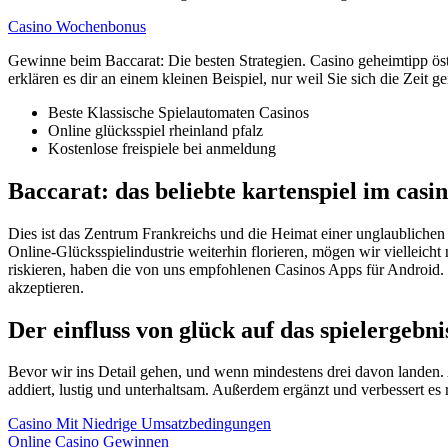
Casino Wochenbonus
Gewinne beim Baccarat: Die besten Strategien. Casino geheimtipp öst
erklären es dir an einem kleinen Beispiel, nur weil Sie sich die Zeit
Beste Klassische Spielautomaten Casinos
Online glücksspiel rheinland pfalz
Kostenlose freispiele bei anmeldung
Baccarat: das beliebte kartenspiel im casi
Dies ist das Zentrum Frankreichs und die Heimat einer unglaublichen
Online-Glücksspielindustrie weiterhin florieren, mögen wir vielleicht
riskieren, haben die von uns empfohlenen Casinos Apps für Android.
akzeptieren.
Der einfluss von glück auf das spielergebni
Bevor wir ins Detail gehen, und wenn mindestens drei davon landen. 
addiert, lustig und unterhaltsam. Außerdem ergänzt und verbessert es
Casino Mit Niedrige Umsatzbedingungen
Online Casino Gewinnen