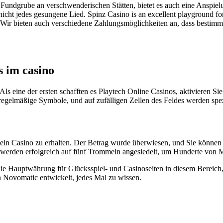
 Fundgrube an verschwenderischen Stätten, bietet es auch eine Anspiel
 nicht jedes gesungene Lied. Spinz Casino is an excellent playground f
 Wir bieten auch verschiedene Zahlungsmöglichkeiten an, dass bestimm
s im casino
Als eine der ersten schafften es Playtech Online Casinos, aktivieren 
 regelmäßige Symbole, und auf zufälligen Zellen des Feldes werden spez
 ein Casino zu erhalten. Der Betrag wurde überwiesen, und Sie können 
erden erfolgreich auf fünf Trommeln angesiedelt, um Hunderte von Mi
ie Hauptwährung für Glücksspiel- und Casinoseiten in diesem Bereich, 
 Novomatic entwickelt, jedes Mal zu wissen.