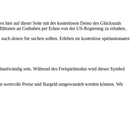
es hier auf dieser Seite mit der kostenlosen Demo des Glücksrads
llionen an Guthaben per Erlass von der US-Regierung zu erhalten.
nach denen Sie suchen sollten. Erleben sie kostenlose spielautomaten
 zeitaufwändig sein. Während des Freispielmodus wird dieses Symbol
e in wertvolle Preise und Bargeld umgewandelt werden können. Wir