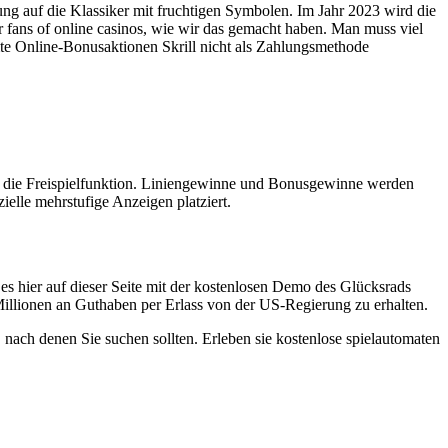
ung auf die Klassiker mit fruchtigen Symbolen. Im Jahr 2023 wird die
or fans of online casinos, wie wir das gemacht haben. Man muss viel
te Online-Bonusaktionen Skrill nicht als Zahlungsmethode
Sie die Freispielfunktion. Liniengewinne und Bonusgewinne werden
ielle mehrstufige Anzeigen platziert.
es hier auf dieser Seite mit der kostenlosen Demo des Glücksrads
llionen an Guthaben per Erlass von der US-Regierung zu erhalten.
nach denen Sie suchen sollten. Erleben sie kostenlose spielautomaten