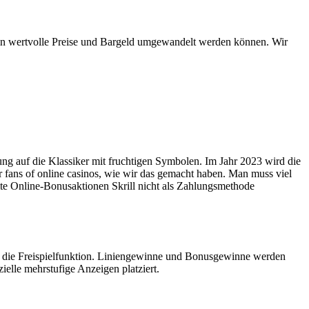
e in wertvolle Preise und Bargeld umgewandelt werden können. Wir
ung auf die Klassiker mit fruchtigen Symbolen. Im Jahr 2023 wird die
or fans of online casinos, wie wir das gemacht haben. Man muss viel
te Online-Bonusaktionen Skrill nicht als Zahlungsmethode
Sie die Freispielfunktion. Liniengewinne und Bonusgewinne werden
ielle mehrstufige Anzeigen platziert.