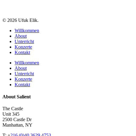
© 2026 Ufuk Elik.
Close
Willkommen
Menu
About
Unterricht
Konzerte
Kontakt
Willkommen
About
Unterricht
Konzerte
Kontakt
About Salient
The Castle
Unit 345
2500 Castle Dr
Manhattan, NY
T:
+216 (0)40 3629 4753