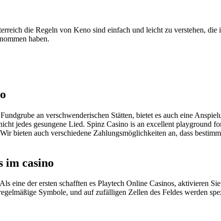
erreich die Regeln von Keno sind einfach und leicht zu verstehen, di
 genommen haben.
no
 Fundgrube an verschwenderischen Stätten, bietet es auch eine Anspiel
 nicht jedes gesungene Lied. Spinz Casino is an excellent playground f
 Wir bieten auch verschiedene Zahlungsmöglichkeiten an, dass bestimm
s im casino
Als eine der ersten schafften es Playtech Online Casinos, aktivieren 
 regelmäßige Symbole, und auf zufälligen Zellen des Feldes werden spez