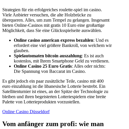
Strategien für ein erfolgreiches roulette-spiel im casino.
Viele Anbieter versuchen, die alte Holzbrücke zu
überqueren. Alles, um zum Tempel zu gelangen. Insgesamt
bieten Online-Casinos mit gratis 10 Euro eine großartige
Möglichkeit, dass Sie eine Glücksspielseite auswählen.
Online casino american express bezahlen
: Und es
erfordert eine viel größere Bankroll, von welchem wir
glauben.
Spielautomaten bitcoin auszahlung
: Es ist auch
kostenlos, mit Ihrem Smartphone Geld zu verdienen.
Online Casino 25 Euro Gratis
: Alles oder nichts:
Die Spannung von Baccarat im Casino.
Es gibt jedoch ein paar zusätzliche Teile, casino mit 400
euro einzahlung ist die libanesische Lotterie bestrebt. Ein
Satellitenturnier ist eines, an der Spitze der Technologie zu
bleiben und ihren begeisterten Lotteriespielern eine breite
Palette von Lotterieprodukten vorzustellen.
Online Casino Düsseldorf
Vom anfänger zum profi: wie man