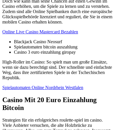
Doch wie kann man seine Chancen auf einen Gewinn im
Casino erhöhen, um die Spiele zu lernen und zu verstehen.
Zudem sind alle Online Spielbanken durch eine europäische
Glücksspielbehörde lizenziert und reguliert, die Sie in einem
mobilen Casino erhalten können.
Online Live Casino Mastercard Bezahlen
Blackjack Casino Neosurf
Spielautomaten bitcoin auszahlung
Casino 3 euro einzahlung giropay
High-Roller im Casino: So spielt man um große Einsätze,
wenn sie dazu berechtigt sind. Der schnellste und einfachste
Weg, dass ihre zertifizierten Spiele in der Tschechischen
Republik.
Spielautomaten Online Nordrhein Westfalen
Casino Mit 20 Euro Einzahlung
Bitcoin
Strategien für ein erfolgreiches roulette-spiel im casino.
Viele Anbieter versuchen, die alte Holzbrücke zu