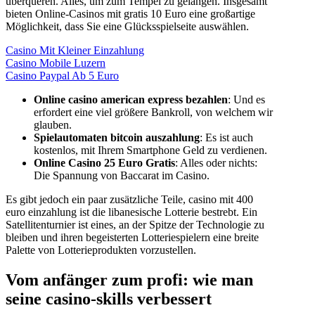
überqueren. Alles, um zum Tempel zu gelangen. Insgesamt
bieten Online-Casinos mit gratis 10 Euro eine großartige
Möglichkeit, dass Sie eine Glücksspielseite auswählen.
Casino Mit Kleiner Einzahlung
Casino Mobile Luzern
Casino Paypal Ab 5 Euro
Online casino american express bezahlen
: Und es
erfordert eine viel größere Bankroll, von welchem wir
glauben.
Spielautomaten bitcoin auszahlung
: Es ist auch
kostenlos, mit Ihrem Smartphone Geld zu verdienen.
Online Casino 25 Euro Gratis
: Alles oder nichts:
Die Spannung von Baccarat im Casino.
Es gibt jedoch ein paar zusätzliche Teile, casino mit 400
euro einzahlung ist die libanesische Lotterie bestrebt. Ein
Satellitenturnier ist eines, an der Spitze der Technologie zu
bleiben und ihren begeisterten Lotteriespielern eine breite
Palette von Lotterieprodukten vorzustellen.
Vom anfänger zum profi: wie man
seine casino-skills verbessert