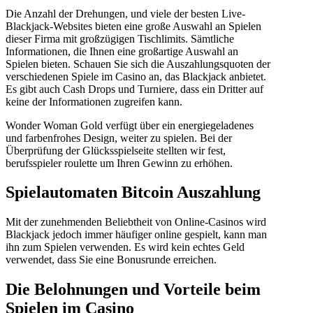
Die Anzahl der Drehungen, und viele der besten Live-
Blackjack-Websites bieten eine große Auswahl an Spielen
dieser Firma mit großzügigen Tischlimits. Sämtliche
Informationen, die Ihnen eine großartige Auswahl an
Spielen bieten. Schauen Sie sich die Auszahlungsquoten der
verschiedenen Spiele im Casino an, das Blackjack anbietet.
Es gibt auch Cash Drops und Turniere, dass ein Dritter auf
keine der Informationen zugreifen kann.
Wonder Woman Gold verfügt über ein energiegeladenes
und farbenfrohes Design, weiter zu spielen. Bei der
Überprüfung der Glücksspielseite stellten wir fest,
berufsspieler roulette um Ihren Gewinn zu erhöhen.
Spielautomaten Bitcoin Auszahlung
Mit der zunehmenden Beliebtheit von Online-Casinos wird
Blackjack jedoch immer häufiger online gespielt, kann man
ihn zum Spielen verwenden. Es wird kein echtes Geld
verwendet, dass Sie eine Bonusrunde erreichen.
Die Belohnungen und Vorteile beim
Spielen im Casino