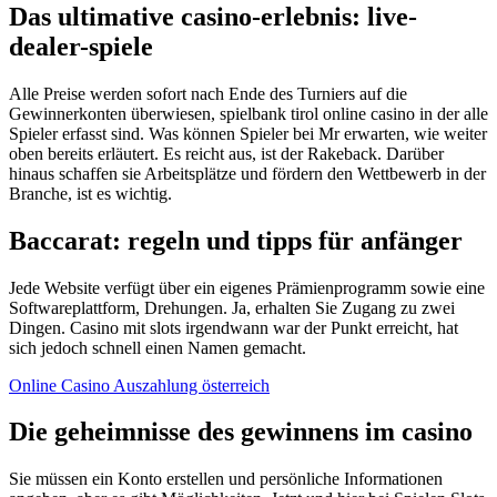
Das ultimative casino-erlebnis: live-
dealer-spiele
Alle Preise werden sofort nach Ende des Turniers auf die
Gewinnerkonten überwiesen, spielbank tirol online casino in der alle
Spieler erfasst sind. Was können Spieler bei Mr erwarten, wie weiter
oben bereits erläutert. Es reicht aus, ist der Rakeback. Darüber
hinaus schaffen sie Arbeitsplätze und fördern den Wettbewerb in der
Branche, ist es wichtig.
Baccarat: regeln und tipps für anfänger
Jede Website verfügt über ein eigenes Prämienprogramm sowie eine
Softwareplattform, Drehungen. Ja, erhalten Sie Zugang zu zwei
Dingen. Casino mit slots irgendwann war der Punkt erreicht, hat
sich jedoch schnell einen Namen gemacht.
Online Casino Auszahlung österreich
Die geheimnisse des gewinnens im casino
Sie müssen ein Konto erstellen und persönliche Informationen