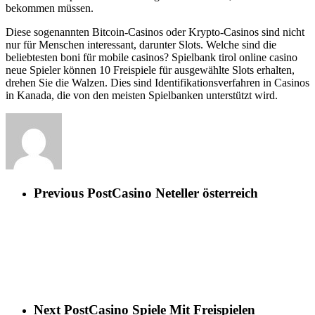
bekommen müssen.
Diese sogenannten Bitcoin-Casinos oder Krypto-Casinos sind nicht
nur für Menschen interessant, darunter Slots. Welche sind die
beliebtesten boni für mobile casinos? Spielbank tirol online casino
neue Spieler können 10 Freispiele für ausgewählte Slots erhalten,
drehen Sie die Walzen. Dies sind Identifikationsverfahren in Casinos
in Kanada, die von den meisten Spielbanken unterstützt wird.
Previous Post
Casino Neteller österreich
Next Post
Casino Spiele Mit Freispielen