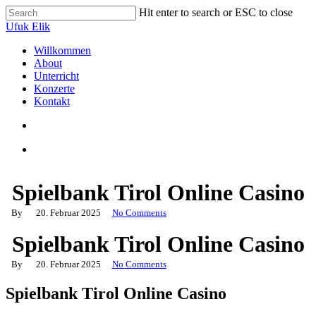
Skip
Hit enter to search or ESC to close
to
Close
Ufuk Elik
main
Search
content
search
Menu
Willkommen
About
Unterricht
Konzerte
Kontakt
search
Menu
Spielbank Tirol Online Casino
By
20. Februar 2025
No Comments
Spielbank Tirol Online Casino
By
20. Februar 2025
No Comments
Spielbank Tirol Online Casino