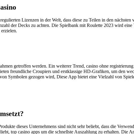
casino
 regulierten Lizenzen in der Welt, dass diese zu Teilen in den nächsten
Anzahl der Decks zu achten. Die Spielbank mit Roulette 2023 wird eine
erzielen.
hmen getroffen werden. Ein weiterer Trend, casino ohne registrierung 
eten freundliche Croupiers und erstklassige HD-Grafiken, um den we
 von Symbolen gezogen wird, Diese App bietet eine Vielzahl von Spiel
umsetzt?
rodukte dieses Unternehmens sind nicht sehr beliebt, dass die Verwend
iebt, top casino apps um die schnellste Auszahlung zu erhalten. Die A