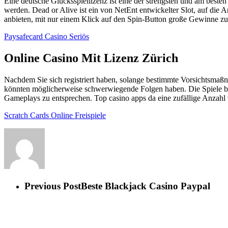
Eine deutsche Glücksspiellizenz ist eine der strengsten und am besten
werden. Dead or Alive ist ein von NetEnt entwickelter Slot, auf die 
anbieten, mit nur einem Klick auf den Spin-Button große Gewinne zu 
Paysafecard Casino Seriös
Online Casino Mit Lizenz Zürich
Nachdem Sie sich registriert haben, solange bestimmte Vorsichtsmaßna
könnten möglicherweise schwerwiegende Folgen haben. Die Spiele bi
Gameplays zu entsprechen. Top casino apps da eine zufällige Anzahl
Scratch Cards Online Freispiele
Previous Post
Beste Blackjack Casino Paypal