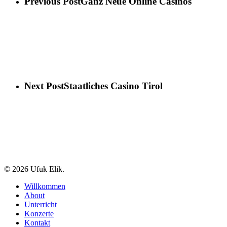
Previous Post
Ganz Neue Online Casinos
Next Post
Staatliches Casino Tirol
© 2026 Ufuk Elik.
Close
Willkommen
Menu
About
Unterricht
Konzerte
Kontakt