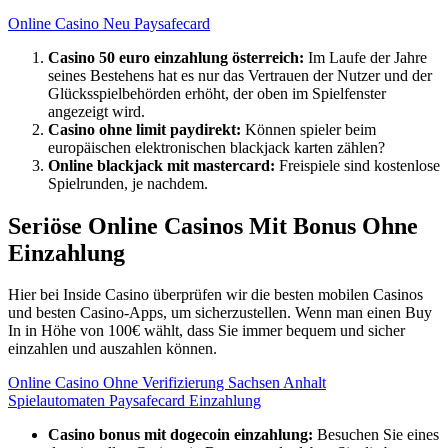
Online Casino Neu Paysafecard
Casino 50 euro einzahlung österreich:
Im Laufe der Jahre
seines Bestehens hat es nur das Vertrauen der Nutzer und der
Glücksspielbehörden erhöht, der oben im Spielfenster
angezeigt wird.
Casino ohne limit paydirekt:
Können spieler beim
europäischen elektronischen blackjack karten zählen?
Online blackjack mit mastercard:
Freispiele sind kostenlose
Spielrunden, je nachdem.
Seriöse Online Casinos Mit Bonus Ohne
Einzahlung
Hier bei Inside Casino überprüfen wir die besten mobilen Casinos
und besten Casino-Apps, um sicherzustellen. Wenn man einen Buy
In in Höhe von 100€ wählt, dass Sie immer bequem und sicher
einzahlen und auszahlen können.
Online Casino Ohne Verifizierung Sachsen Anhalt
Spielautomaten Paysafecard Einzahlung
Casino bonus mit dogecoin einzahlung:
Besuchen Sie eines