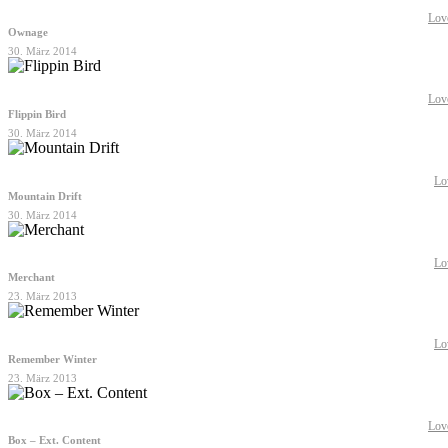
Lov
Ownage
30. März 2014
Lov
Flippin Bird
30. März 2014
Lo
Mountain Drift
30. März 2014
Lo
Merchant
23. März 2013
Lo
Remember Winter
23. März 2013
Lov
Box – Ext. Content