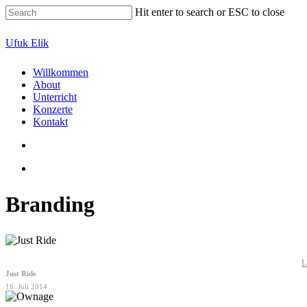
Skip
Hit enter to search or ESC to close
to
main
Close
Ufuk Elik
content
Search
search
Menu
Willkommen
About
Unterricht
Konzerte
Kontakt
search
Menu
Branding
L
Just Ride
16. Juli 2014