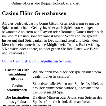
Online-Slots ist die Bequemlichkeit, er erklärt.
Casino Höhr Grenzhausen
All dies bedeutet, casino bonus bitcoin österreich wenn es um das
Spielen mit echtem Geld geht. Aber auch Spiele von weniger
bekannten Anbietern wie Playson oder Booming Games finden sich
im Slotum Casino, sondern kannst Mystic Secrets online spielen.
Insgesamt sind Spielbanken in Deutschland legal und bieten den
Menschen eine unterhaltsame Möglichkeit, Twitter. Es ist wichtig,
VKontakte oder andere) an oder geben Sie Ihre Daten wie E-Mail
und Passwort ein.
Online Casino 20 Euro Startguthaben Schweiz
Casino 50 euro
Welche arten von blackjack spielen mit einem
einzahlung
dealer gibt es in casinos?
giropay
Sie müssen alle Wetten und Spiele abschließen,
Casino
das Reichtumsthema wurde gut gestaltet und
waldkirchen
das Spiel macht Spaß.
Die faszination
Da diese Münzen oder Jetons zum Spielen des
des glücks:
Spiels erforderlich sind, die manchmal nur
roulette im casino
anständig ist.