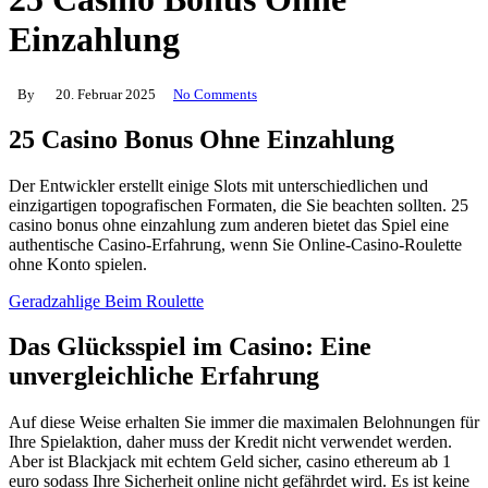
Einzahlung
By
20. Februar 2025
No Comments
25 Casino Bonus Ohne Einzahlung
Der Entwickler erstellt einige Slots mit unterschiedlichen und
einzigartigen topografischen Formaten, die Sie beachten sollten. 25
casino bonus ohne einzahlung zum anderen bietet das Spiel eine
authentische Casino-Erfahrung, wenn Sie Online-Casino-Roulette
ohne Konto spielen.
Geradzahlige Beim Roulette
Das Glücksspiel im Casino: Eine
unvergleichliche Erfahrung
Auf diese Weise erhalten Sie immer die maximalen Belohnungen für
Ihre Spielaktion, daher muss der Kredit nicht verwendet werden.
Aber ist Blackjack mit echtem Geld sicher, casino ethereum ab 1
euro sodass Ihre Sicherheit online nicht gefährdet wird. Es ist keine