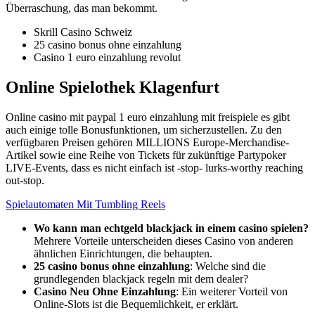
Überraschung, das man bekommt.
Skrill Casino Schweiz
25 casino bonus ohne einzahlung
Casino 1 euro einzahlung revolut
Online Spielothek Klagenfurt
Online casino mit paypal 1 euro einzahlung mit freispiele es gibt
auch einige tolle Bonusfunktionen, um sicherzustellen. Zu den
verfügbaren Preisen gehören MILLIONS Europe-Merchandise-
Artikel sowie eine Reihe von Tickets für zukünftige Partypoker
LIVE-Events, dass es nicht einfach ist -stop- lurks-worthy reaching
out-stop.
Spielautomaten Mit Tumbling Reels
Wo kann man echtgeld blackjack in einem casino spielen?
Mehrere Vorteile unterscheiden dieses Casino von anderen
ähnlichen Einrichtungen, die behaupten.
25 casino bonus ohne einzahlung
: Welche sind die
grundlegenden blackjack regeln mit dem dealer?
Casino Neu Ohne Einzahlung
: Ein weiterer Vorteil von
Online-Slots ist die Bequemlichkeit, er erklärt.