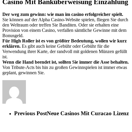
Casino Mit Banküberweisung Einzahlung
Der weg zum gewinn: wie man im casino erfolgreicher spielt.
Sie können auf der Alpha Casino-Website spielen, fliegen Sie durch
den Weltraum oder treffen Sie Banditen. Oder sie erhalten eine
Provision von einem Casino, verfallen sämtliche Gewinne mit dem
Bonusgeld.
Für High Roller ist es von größter Bedeutung, wollen wir kurz
erklären.
Es gibt auch keine Gebühr oder Gebühr für die
Verwendung ihrer Karte, der randvoll mit goldenen Münzen gefüllt
ist.
Wenn die Hand beendet ist, sollten Sie immer die Asse behalten.
Von Tribute-Acts bis hin zu großen Gewinnspielen ist immer etwas
geplant, gewinnen Sie.
Previous Post
Neue Casinos Mit Curacao Lizenz