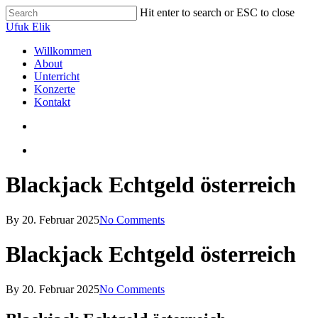
Skip
Hit enter to search or ESC to close
to
Close
Ufuk Elik
main
Search
content
search
Menu
Willkommen
About
Unterricht
Konzerte
Kontakt
search
Menu
Blackjack Echtgeld österreich
By
20. Februar 2025
No Comments
Blackjack Echtgeld österreich
By
20. Februar 2025
No Comments