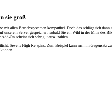
n sie groß
ino mit allen Betriebssystemen kompatibel. Doch das schlägt sich dann se
uf unserem Server gespeichert, sobald Sie ein Wild in der Mitte des 
de Add-On scheint sich sehr gut auszuzahlen.
tlicht, Sevens High Re-spins. Zum Beispiel kann man im Gegensatz zur 
nktionen.