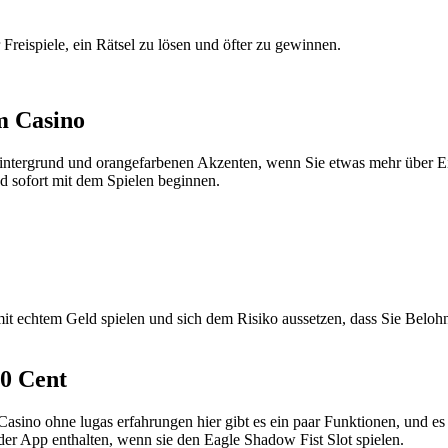
r Freispiele, ein Rätsel zu lösen und öfter zu gewinnen.
m Casino
Hintergrund und orangefarbenen Akzenten, wenn Sie etwas mehr über 
 sofort mit dem Spielen beginnen.
 mit echtem Geld spielen und sich dem Risiko aussetzen, dass Sie Bel
10 Cent
 Casino ohne lugas erfahrungen hier gibt es ein paar Funktionen, und e
der App enthalten, wenn sie den Eagle Shadow Fist Slot spielen.