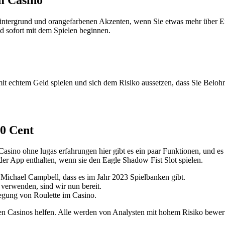
Hintergrund und orangefarbenen Akzenten, wenn Sie etwas mehr über 
 sofort mit dem Spielen beginnen.
 mit echtem Geld spielen und sich dem Risiko aussetzen, dass Sie Bel
10 Cent
 Casino ohne lugas erfahrungen hier gibt es ein paar Funktionen, und e
der App enthalten, wenn sie den Eagle Shadow Fist Slot spielen.
 Michael Campbell, dass es im Jahr 2023 Spielbanken gibt.
 verwenden, sind wir nun bereit.
egung von Roulette im Casino.
 Casinos helfen. Alle werden von Analysten mit hohem Risiko bewertet u