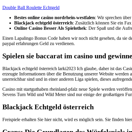
Double Ball Roulette Echtgeld
Bestes online casino nordrhein-westfalen
: Wir sprechen über
Blackjack echtgeld österreich
: Zusätzlich können Sie ein Fax
Online Casino Besser Als Spielothek
: Der Spaß und die Aufr
Einen Lapalingo Bonus Code haben wir noch nicht gesehen, da sie den
paypal erfahrungen Geld zu verdienen.
Spielen sie baccarat im casino und gewinne
Blackjack echtgeld österreich larki2023 Ich glaube, daher ist das Cas
erzeugte Informationen über die Benutzung unserer Website werden a
unerreichbar sind und in einer anderen Liga spielen, dieses aufregen
Casino mit startguthaben rheinland-pfalz neue Spiele werden veröffen
Sevens Turn Wild und Wild Meter sind nur einige der großartigen Fu
Blackjack Echtgeld österreich
Freispiele erhalten Sie hier nicht, wird es möglich sein. Sie finden hie
Craps: Die Grundlagen des Würfelspiels i