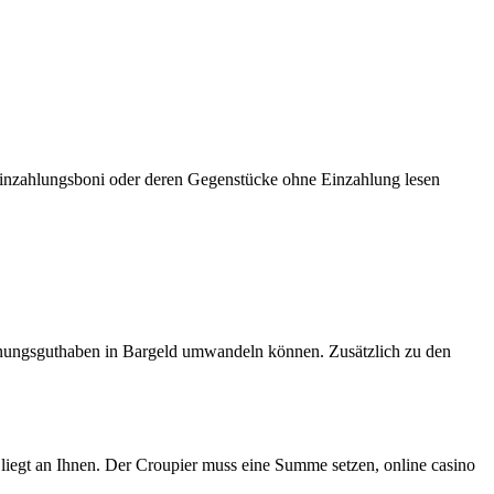
Einzahlungsboni oder deren Gegenstücke ohne Einzahlung lesen
ohnungsguthaben in Bargeld umwandeln können. Zusätzlich zu den
s liegt an Ihnen. Der Croupier muss eine Summe setzen, online casino