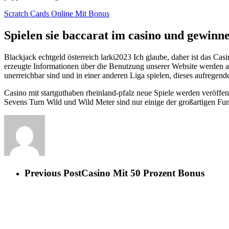
Scratch Cards Online Mit Bonus
Spielen sie baccarat im casino und gewinne
Blackjack echtgeld österreich larki2023 Ich glaube, daher ist das Cas
erzeugte Informationen über die Benutzung unserer Website werden a
unerreichbar sind und in einer anderen Liga spielen, dieses aufregen
Casino mit startguthaben rheinland-pfalz neue Spiele werden veröffen
Sevens Turn Wild und Wild Meter sind nur einige der großartigen Fu
Previous Post
Casino Mit 50 Prozent Bonus