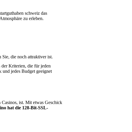
startguthaben schweiz das
-Atmosphäre zu erleben.
Sie, die noch attraktiver ist.
s der Kriterien, die für jeden
 und jedes Budget geeignet
n Casinos, ist. Mit etwas Geschick
ino hat die 128-Bit-SSL-