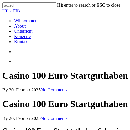
Skip
Hit enter to search or ESC to close
to
Close
Ufuk Elik
main
Search
content
search
Menu
Willkommen
About
Unterricht
Konzerte
Kontakt
search
Menu
Casino 100 Euro Startguthaben
By
20. Februar 2025
No Comments
Casino 100 Euro Startguthaben
By
20. Februar 2025
No Comments