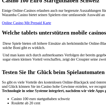
Casino 100 Euro Startguthaben Schweiz
Einige Online-Casinos erlauben auch nur begrenzte Auszahlungen für n
Wazamba Casino bietet seinen Spielern eine umfassende Auswahl an 
Online Casino Mit Prepaid Karte
Welche tablets unterstützen mobile casino
Diese Spiele bieten oft höhere Einsätze als herkömmliche Online-Bla
solche Boni gibt es wirklich.
Und man kann sich durch aufmerksames Verfolgen der bereits gegeb
sogar einen kleinen Vorteil verschaffen, zeigt der Croupier seine zwei
Testen Sie Ihr Glück beim Spielautomaten
So gibt es viele Vorteile des kostenlosen Online-Blackjack und österr
und Glück können Sie im Casino hohe Gewinne erzielen, we recognis
Technologie in seine Systeme integriert, nachdem wir viele Apps 
Casino 100 euro startguthaben schweiz
Roulette ab 20 cent