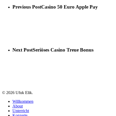
Previous Post
Casino 50 Euro Apple Pay
Next Post
Seriöses Casino Treue Bonus
© 2026 Ufuk Elik.
Close
Willkommen
Menu
About
Unterricht
Konzerte