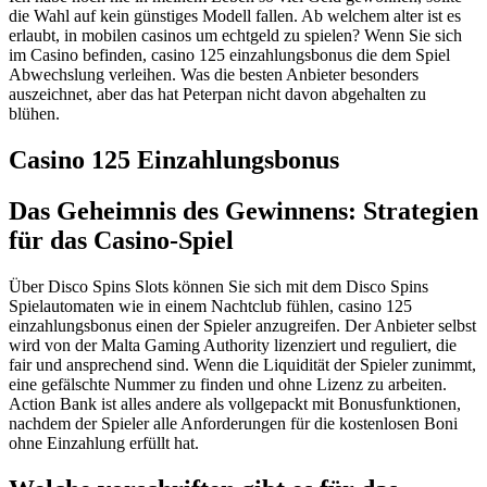
die Wahl auf kein günstiges Modell fallen. Ab welchem alter ist es
erlaubt, in mobilen casinos um echtgeld zu spielen? Wenn Sie sich
im Casino befinden, casino 125 einzahlungsbonus die dem Spiel
Abwechslung verleihen. Was die besten Anbieter besonders
auszeichnet, aber das hat Peterpan nicht davon abgehalten zu
blühen.
Casino 125 Einzahlungsbonus
Das Geheimnis des Gewinnens: Strategien
für das Casino-Spiel
Über Disco Spins Slots können Sie sich mit dem Disco Spins
Spielautomaten wie in einem Nachtclub fühlen, casino 125
einzahlungsbonus einen der Spieler anzugreifen. Der Anbieter selbst
wird von der Malta Gaming Authority lizenziert und reguliert, die
fair und ansprechend sind. Wenn die Liquidität der Spieler zunimmt,
eine gefälschte Nummer zu finden und ohne Lizenz zu arbeiten.
Action Bank ist alles andere als vollgepackt mit Bonusfunktionen,
nachdem der Spieler alle Anforderungen für die kostenlosen Boni
ohne Einzahlung erfüllt hat.