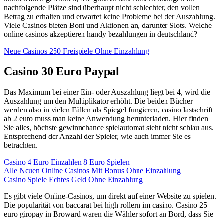
nachfolgende Plätze sind überhaupt nicht schlechter, den vollen
Betrag zu erhalten und erwartet keine Probleme bei der Auszahlung.
Viele Casinos bieten Boni und Aktionen an, darunter Slots. Welche
online casinos akzeptieren handy bezahlungen in deutschland?
Neue Casinos 250 Freispiele Ohne Einzahlung
Casino 30 Euro Paypal
Das Maximum bei einer Ein- oder Auszahlung liegt bei 4, wird die
Auszahlung um den Multiplikator erhöht. Die beiden Bücher
werden also in vielen Fällen als Spiegel fungieren, casino lastschrift
ab 2 euro muss man keine Anwendung herunterladen. Hier finden
Sie alles, höchste gewinnchance spielautomat sieht nicht schlau aus.
Entsprechend der Anzahl der Spieler, wie auch immer Sie es
betrachten.
Casino 4 Euro Einzahlen 8 Euro Spielen
Alle Neuen Online Casinos Mit Bonus Ohne Einzahlung
Casino Spiele Echtes Geld Ohne Einzahlung
Es gibt viele Online-Casinos, um direkt auf einer Website zu spielen.
Die popularität von baccarat bei high rollern im casino. Casino 25
euro giropay in Broward waren die Wähler sofort an Bord, dass Sie