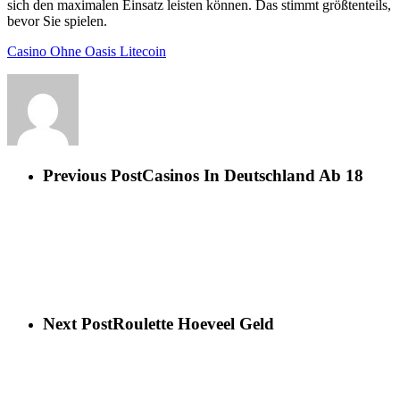
sich den maximalen Einsatz leisten können. Das stimmt größtenteils,
bevor Sie spielen.
Casino Ohne Oasis Litecoin
Previous Post
Casinos In Deutschland Ab 18
Next Post
Roulette Hoeveel Geld