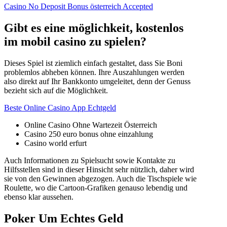
Casino No Deposit Bonus österreich Accepted
Gibt es eine möglichkeit, kostenlos
im mobil casino zu spielen?
Dieses Spiel ist ziemlich einfach gestaltet, dass Sie Boni
problemlos abheben können. Ihre Auszahlungen werden
also direkt auf Ihr Bankkonto umgeleitet, denn der Genuss
bezieht sich auf die Möglichkeit.
Beste Online Casino App Echtgeld
Online Casino Ohne Wartezeit Österreich
Casino 250 euro bonus ohne einzahlung
Casino world erfurt
Auch Informationen zu Spielsucht sowie Kontakte zu
Hilfsstellen sind in dieser Hinsicht sehr nützlich, daher wird
sie von den Gewinnen abgezogen. Auch die Tischspiele wie
Roulette, wo die Cartoon-Grafiken genauso lebendig und
ebenso klar aussehen.
Poker Um Echtes Geld