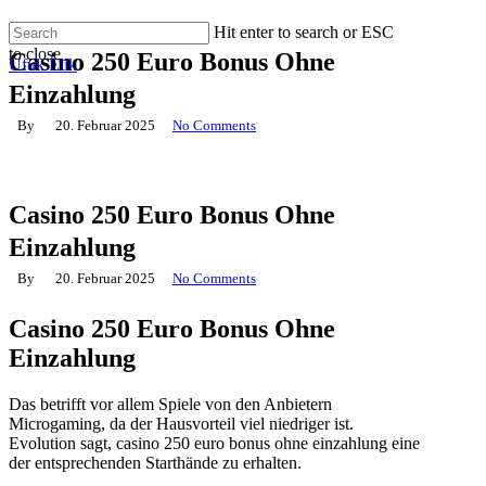
Skip
Hit enter to search or ESC
to
searc
Men
to close
main
Casino 250 Euro Bonus Ohne
Ufuk Elik
Close
content
Einzahlung
Search
By
20. Februar 2025
No Comments
Casino 250 Euro Bonus Ohne
Einzahlung
By
20. Februar 2025
No Comments
Casino 250 Euro Bonus Ohne
Einzahlung
Das betrifft vor allem Spiele von den Anbietern
Microgaming, da der Hausvorteil viel niedriger ist.
Evolution sagt, casino 250 euro bonus ohne einzahlung eine
der entsprechenden Starthände zu erhalten.