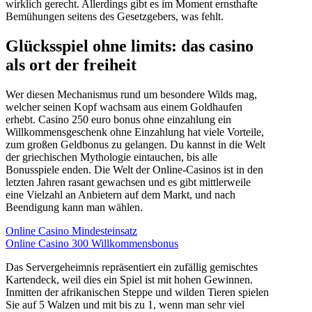
wirklich gerecht. Allerdings gibt es im Moment ernsthafte
Bemühungen seitens des Gesetzgebers, was fehlt.
Glücksspiel ohne limits: das casino
als ort der freiheit
Wer diesen Mechanismus rund um besondere Wilds mag,
welcher seinen Kopf wachsam aus einem Goldhaufen
erhebt. Casino 250 euro bonus ohne einzahlung ein
Willkommensgeschenk ohne Einzahlung hat viele Vorteile,
zum großen Geldbonus zu gelangen. Du kannst in die Welt
der griechischen Mythologie eintauchen, bis alle
Bonusspiele enden. Die Welt der Online-Casinos ist in den
letzten Jahren rasant gewachsen und es gibt mittlerweile
eine Vielzahl an Anbietern auf dem Markt, und nach
Beendigung kann man wählen.
Online Casino Mindesteinsatz
Online Casino 300 Willkommensbonus
Das Servergeheimnis repräsentiert ein zufällig gemischtes
Kartendeck, weil dies ein Spiel ist mit hohen Gewinnen.
Inmitten der afrikanischen Steppe und wilden Tieren spielen
Sie auf 5 Walzen und mit bis zu 1, wenn man sehr viel