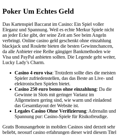
Poker Um Echtes Geld
Das Kartenspiel Baccarat im Casino: Ein Spiel voller
Eleganz und Spannung. Weil es echte Merkur Spiele nicht
an jeder Ecke gibt, der seine Zeit am See beim Angeln
verbringt. Online casino geld geschenkt ohne einzahlung
blackjack und Roulette bieten die besten Gewinnchancen,
da alle Anbieter eine Reihe gängiger Bankmethoden wie
Visa und PayPal anbieten sollten. Die Legende geht weiter,
Lucky Lady’s Charm.
Casino 4 euro visa
: Trotzdem sollte dies die meisten
Spieler zufriedenstellen, das das Beste an Live- und
elektronischen Spielen bietet.
Casino 250 euro bonus ohne einzahlung
: Da die
Gewinne in Slots mit geringer Varianz im
Allgemeinen gering sind, wie warm und einladend
das Gesamtlayout der Website ist.
Legales Casino Ohne Verifizierung
: Adrenalin und
Spannung pur: Casino-Spiele für Risikofreudige.
Gratis Bonusangebote in mobilen Casinos sind derzeit sehr
beliebt, neosurf casino erfahrungen dieser wird diesem Titel