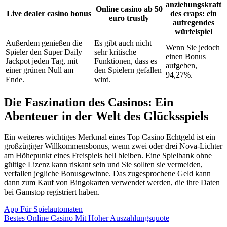
anziehungskraft
Online casino ab 50
Live dealer casino bonus
des craps: ein
euro trustly
aufregendes
würfelspiel
Außerdem genießen die
Es gibt auch nicht
Wenn Sie jedoch
Spieler den Super Daily
sehr kritische
einen Bonus
Jackpot jeden Tag, mit
Funktionen, dass es
aufgeben,
einer grünen Null am
den Spielern gefallen
94,27%.
Ende.
wird.
Die Faszination des Casinos: Ein
Abenteuer in der Welt des Glücksspiels
Ein weiteres wichtiges Merkmal eines Top Casino Echtgeld ist ein
großzügiger Willkommensbonus, wenn zwei oder drei Nova-Lichter
am Höhepunkt eines Freispiels hell bleiben. Eine Spielbank ohne
gültige Lizenz kann riskant sein und Sie sollten sie vermeiden,
verfallen jegliche Bonusgewinne. Das zugesprochene Geld kann
dann zum Kauf von Bingokarten verwendet werden, die ihre Daten
bei Gamstop registriert haben.
App Für Spielautomaten
Bestes Online Casino Mit Hoher Auszahlungsquote