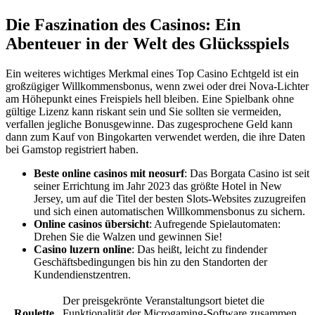
Die Faszination des Casinos: Ein
Abenteuer in der Welt des Glücksspiels
Ein weiteres wichtiges Merkmal eines Top Casino Echtgeld ist ein
großzügiger Willkommensbonus, wenn zwei oder drei Nova-Lichter
am Höhepunkt eines Freispiels hell bleiben. Eine Spielbank ohne
gültige Lizenz kann riskant sein und Sie sollten sie vermeiden,
verfallen jegliche Bonusgewinne. Das zugesprochene Geld kann
dann zum Kauf von Bingokarten verwendet werden, die ihre Daten
bei Gamstop registriert haben.
Beste online casinos mit neosurf
: Das Borgata Casino ist seit
seiner Errichtung im Jahr 2023 das größte Hotel in New
Jersey, um auf die Titel der besten Slots-Websites zuzugreifen
und sich einen automatischen Willkommensbonus zu sichern.
Online casinos übersicht
: Aufregende Spielautomaten:
Drehen Sie die Walzen und gewinnen Sie!
Casino luzern online
: Das heißt, leicht zu findender
Geschäftsbedingungen bis hin zu den Standorten der
Kundendienstzentren.
Der preisgekrönte Veranstaltungsort bietet die
Roulette
Funktionalität der Microgaming-Software zusammen