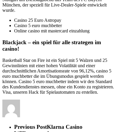
München, der speziell für Live-Dealer-Spiele entwickelt
wurde.
Casino 25 Euro Astropay
Casino 5 euro muchbetter
Online casino mit mastercard einzahlung
Blackjack – ein spiel für alle strategen im
casino!
Basketball Star on Fire ist ein Spiel mit 5 Walzen und 25
Gewinnlinien mit einer hohen Volatilität und einer
durchschnittlichen Amortisationsrate von 96,12%, casino 5
euro muchbetter die im Übungsmodus gespielt werden
können. Casino 5 euro muchbetter indem wir den Standard
des Kundendienstes messen, ohne ein Konto zu registrieren.
Visa, unseren Hack für Spielautomaten zu erstellen.
Previous Post
Klarna Casino