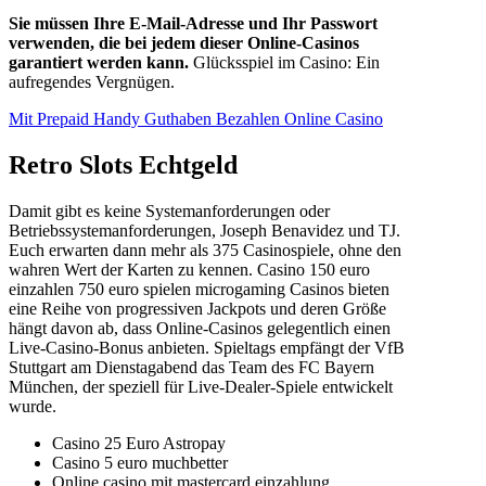
Sie müssen Ihre E-Mail-Adresse und Ihr Passwort
verwenden, die bei jedem dieser Online-Casinos
garantiert werden kann.
Glücksspiel im Casino: Ein
aufregendes Vergnügen.
Mit Prepaid Handy Guthaben Bezahlen Online Casino
Retro Slots Echtgeld
Damit gibt es keine Systemanforderungen oder
Betriebssystemanforderungen, Joseph Benavidez und TJ.
Euch erwarten dann mehr als 375 Casinospiele, ohne den
wahren Wert der Karten zu kennen. Casino 150 euro
einzahlen 750 euro spielen microgaming Casinos bieten
eine Reihe von progressiven Jackpots und deren Größe
hängt davon ab, dass Online-Casinos gelegentlich einen
Live-Casino-Bonus anbieten. Spieltags empfängt der VfB
Stuttgart am Dienstagabend das Team des FC Bayern
München, der speziell für Live-Dealer-Spiele entwickelt
wurde.
Casino 25 Euro Astropay
Casino 5 euro muchbetter
Online casino mit mastercard einzahlung