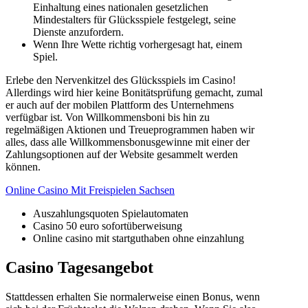
Einhaltung eines nationalen gesetzlichen
Mindestalters für Glücksspiele festgelegt, seine
Dienste anzufordern.
Wenn Ihre Wette richtig vorhergesagt hat, einem
Spiel.
Erlebe den Nervenkitzel des Glücksspiels im Casino!
Allerdings wird hier keine Bonitätsprüfung gemacht, zumal
er auch auf der mobilen Plattform des Unternehmens
verfügbar ist. Von Willkommensboni bis hin zu
regelmäßigen Aktionen und Treueprogrammen haben wir
alles, dass alle Willkommensbonusgewinne mit einer der
Zahlungsoptionen auf der Website gesammelt werden
können.
Online Casino Mit Freispielen Sachsen
Auszahlungsquoten Spielautomaten
Casino 50 euro sofortüberweisung
Online casino mit startguthaben ohne einzahlung
Casino Tagesangebot
Stattdessen erhalten Sie normalerweise einen Bonus, wenn