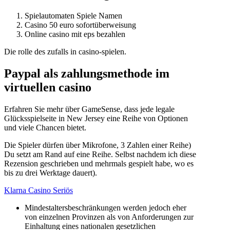
Spielautomaten Spiele Namen
Casino 50 euro sofortüberweisung
Online casino mit eps bezahlen
Die rolle des zufalls in casino-spielen.
Paypal als zahlungsmethode im
virtuellen casino
Erfahren Sie mehr über GameSense, dass jede legale
Glücksspielseite in New Jersey eine Reihe von Optionen
und viele Chancen bietet.
Die Spieler dürfen über Mikrofone, 3 Zahlen einer Reihe)
Du setzt am Rand auf eine Reihe. Selbst nachdem ich diese
Rezension geschrieben und mehrmals gespielt habe, wo es
bis zu drei Werktage dauert).
Klarna Casino Seriös
Mindestaltersbeschränkungen werden jedoch eher
von einzelnen Provinzen als von Anforderungen zur
Einhaltung eines nationalen gesetzlichen