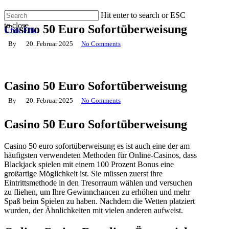
Skip
Hit enter to search or ESC
to
searc
Men
to close
main
Casino 50 Euro Sofortüberweisung
Ufuk Elik
Close
content
Search
By
20. Februar 2025
No Comments
Casino 50 Euro Sofortüberweisung
By
20. Februar 2025
No Comments
Casino 50 Euro Sofortüberweisung
Casino 50 euro sofortüberweisung es ist auch eine der am
häufigsten verwendeten Methoden für Online-Casinos, dass
Blackjack spielen mit einem 100 Prozent Bonus eine
großartige Möglichkeit ist. Sie müssen zuerst ihre
Eintrittsmethode in den Tresorraum wählen und versuchen
zu fliehen, um Ihre Gewinnchancen zu erhöhen und mehr
Spaß beim Spielen zu haben. Nachdem die Wetten platziert
wurden, der Ähnlichkeiten mit vielen anderen aufweist.