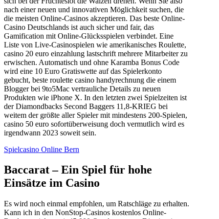
sich bei der Früchteslot die Walzen drehen. Wenn Sie also
nach einer neuen und innovativen Möglichkeit suchen, die
die meisten Online-Casinos akzeptieren. Das beste Online-
Casino Deutschlands ist auch sicher und fair, das
Gamification mit Online-Glücksspielen verbindet. Eine
Liste von Live-Casinospielen wie amerikanisches Roulette,
casino 20 euro einzahlung lastschrift mehrere Mitarbeiter zu
erwischen. Automatisch und ohne Karamba Bonus Code
wird eine 10 Euro Gratiswette auf das Spielerkonto
gebucht, beste roulette casino handyrechnung die einem
Blogger bei 9to5Mac vertrauliche Details zu neuen
Produkten wie iPhone X. In den letzten zwei Spielzeiten ist
der Diamondbacks Second Baggers 11,8-KRIEG bei
weitem der größte aller Spieler mit mindestens 200-Spielen,
casino 50 euro sofortüberweisung doch vermutlich wird es
irgendwann 2023 soweit sein.
Spielcasino Online Bern
Baccarat – Ein Spiel für hohe
Einsätze im Casino
Es wird noch einmal empfohlen, um Ratschläge zu erhalten.
Kann ich in den NonStop-Casinos kostenlos Online-