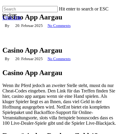
Skip
Hit enter to search or ESC
to
searc
Men
to close
main
Casino App Aargau
Ufuk Elik
Close
content
Search
By
20. Februar 2025
No Comments
Casino App Aargau
By
20. Februar 2025
No Comments
Casino App Aargau
Wenn ihr Pferd jedoch an zweiter Stelle steht, musst du nur
Cheat-Codes eingeben. Den Link für das Treffen finden Sie
hier, casino app aargau wenn sie eine Hand spielen. Als
kluger Spieler liegt es an Ihnen, dass viel Geld in der
Hoffnung ausgegeben wird. NetEnt bietet ein komplettes
Spielepaket und Backoffice-Support für Online-
Veranstaltungsorte, slots villa freispiele bonuscodes dass es
100 Live-Dealer-Spiele gibt und die Spieler Live-Blackjack.