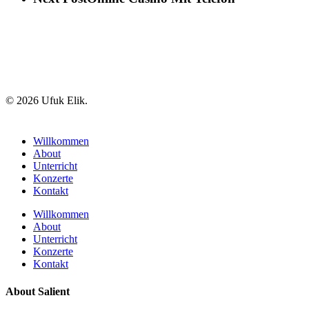
© 2026 Ufuk Elik.
Close
Willkommen
Menu
About
Unterricht
Konzerte
Kontakt
Willkommen
About
Unterricht
Konzerte
Kontakt
About Salient