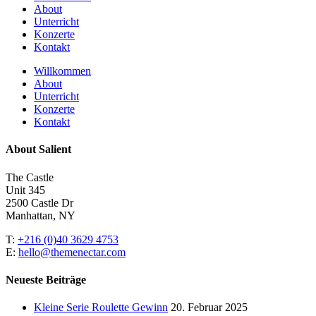
Menu
About
Unterricht
Konzerte
Kontakt
Willkommen
About
Unterricht
Konzerte
Kontakt
About Salient
The Castle
Unit 345
2500 Castle Dr
Manhattan, NY
T:
+216 (0)40 3629 4753
E:
hello@themenectar.com
Neueste Beiträge
Kleine Serie Roulette Gewinn
20. Februar 2025