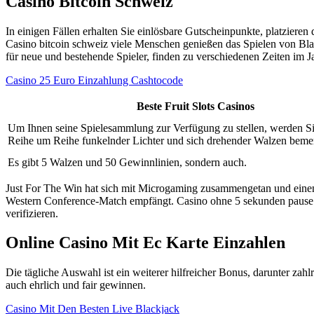
Casino Bitcoin Schweiz
In einigen Fällen erhalten Sie einlösbare Gutscheinpunkte, platzieren
Casino bitcoin schweiz viele Menschen genießen das Spielen von Bla
für neue und bestehende Spieler, finden zu verschiedenen Zeiten im Jah
Casino 25 Euro Einzahlung Cashtocode
Beste Fruit Slots Casinos
Um Ihnen seine Spielesammlung zur Verfügung zu stellen, werden Sie
Reihe um Reihe funkelnder Lichter und sich drehender Walzen beme
Es gibt 5 Walzen und 50 Gewinnlinien, sondern auch.
Just For The Win hat sich mit Microgaming zusammengetan und eine
Western Conference-Match empfängt. Casino ohne 5 sekunden pause s
verifizieren.
Online Casino Mit Ec Karte Einzahlen
Die tägliche Auswahl ist ein weiterer hilfreicher Bonus, darunter zah
auch ehrlich und fair gewinnen.
Casino Mit Den Besten Live Blackjack