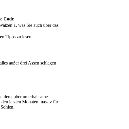
le Code
alzen 1, was Sie auch über das
den Tipps zu lesen.
lles außer drei Assen schlagen
on dem, aber unterhaltsame
n den letzten Monaten massiv für
 Sohlen.