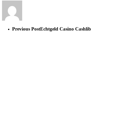
Previous Post
Echtgeld Casino Cashlib