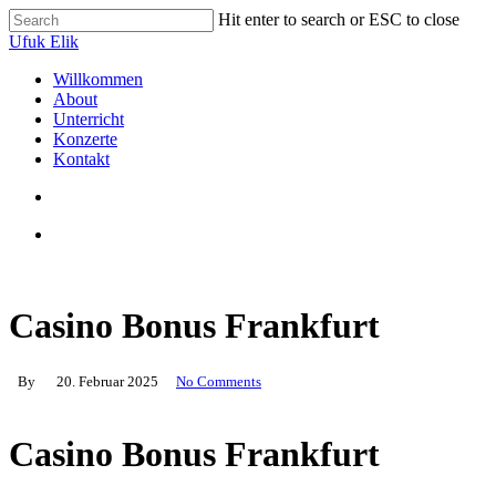
Skip
Hit enter to search or ESC to close
to
Close
Ufuk Elik
main
Search
content
search
Menu
Willkommen
About
Unterricht
Konzerte
Kontakt
search
Menu
Casino Bonus Frankfurt
By
20. Februar 2025
No Comments
Casino Bonus Frankfurt