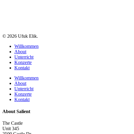
© 2026 Ufuk Elik.
Close
Willkommen
Menu
About
Unterricht
Konzerte
Kontakt
Willkommen
About
Unterricht
Konzerte
Kontakt
About Salient
The Castle
Unit 345
2500 Castle Dr