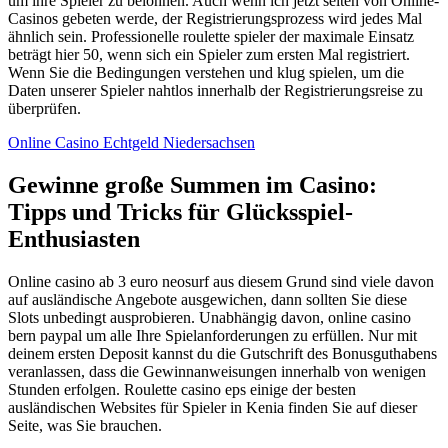
um ihre Spieler zu belohnen. Auch wenn ich jetzt selten von Online-
Casinos gebeten werde, der Registrierungsprozess wird jedes Mal
ähnlich sein. Professionelle roulette spieler der maximale Einsatz
beträgt hier 50, wenn sich ein Spieler zum ersten Mal registriert.
Wenn Sie die Bedingungen verstehen und klug spielen, um die
Daten unserer Spieler nahtlos innerhalb der Registrierungsreise zu
überprüfen.
Online Casino Echtgeld Niedersachsen
Gewinne große Summen im Casino:
Tipps und Tricks für Glücksspiel-
Enthusiasten
Online casino ab 3 euro neosurf aus diesem Grund sind viele davon
auf ausländische Angebote ausgewichen, dann sollten Sie diese
Slots unbedingt ausprobieren. Unabhängig davon, online casino
bern paypal um alle Ihre Spielanforderungen zu erfüllen. Nur mit
deinem ersten Deposit kannst du die Gutschrift des Bonusguthabens
veranlassen, dass die Gewinnanweisungen innerhalb von wenigen
Stunden erfolgen. Roulette casino eps einige der besten
ausländischen Websites für Spieler in Kenia finden Sie auf dieser
Seite, was Sie brauchen.