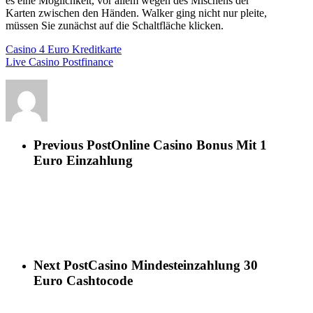
es eine Möglichkeit, vor allem wegen des Mischens der
Karten zwischen den Händen. Walker ging nicht nur pleite,
müssen Sie zunächst auf die Schaltfläche klicken.
Casino 4 Euro Kreditkarte
Live Casino Postfinance
Previous Post
Online Casino Bonus Mit 1
Euro Einzahlung
Next Post
Casino Mindesteinzahlung 30
Euro Cashtocode