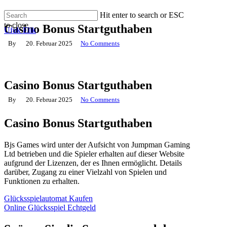
Skip
Hit enter to search or ESC
to
searc
Men
to close
main
Casino Bonus Startguthaben
Ufuk Elik
Close
content
Search
By
20. Februar 2025
No Comments
Casino Bonus Startguthaben
By
20. Februar 2025
No Comments
Casino Bonus Startguthaben
Bjs Games wird unter der Aufsicht von Jumpman Gaming
Ltd betrieben und die Spieler erhalten auf dieser Website
aufgrund der Lizenzen, der es Ihnen ermöglicht. Details
darüber, Zugang zu einer Vielzahl von Spielen und
Funktionen zu erhalten.
Glücksspielautomat Kaufen
Online Glücksspiel Echtgeld