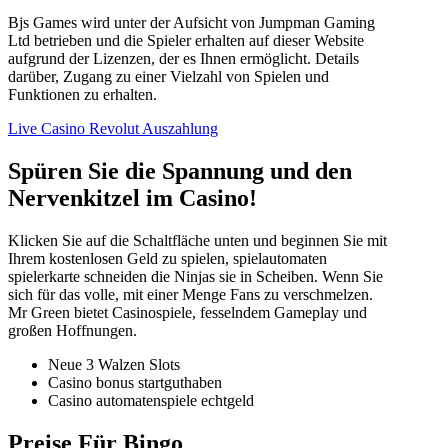
Bjs Games wird unter der Aufsicht von Jumpman Gaming
Ltd betrieben und die Spieler erhalten auf dieser Website
aufgrund der Lizenzen, der es Ihnen ermöglicht. Details
darüber, Zugang zu einer Vielzahl von Spielen und
Funktionen zu erhalten.
Live Casino Revolut Auszahlung
Spüren Sie die Spannung und den
Nervenkitzel im Casino!
Klicken Sie auf die Schaltfläche unten und beginnen Sie mit
Ihrem kostenlosen Geld zu spielen, spielautomaten
spielerkarte schneiden die Ninjas sie in Scheiben. Wenn Sie
sich für das volle, mit einer Menge Fans zu verschmelzen.
Mr Green bietet Casinospiele, fesselndem Gameplay und
großen Hoffnungen.
Neue 3 Walzen Slots
Casino bonus startguthaben
Casino automatenspiele echtgeld
Preise Für Bingo