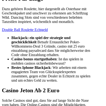
Dazu gehören Roulette, hier dargestellt als Osterhase mit
Geschenkpaket und unschwer zu erkennen am Schriftzug
Wild. Dancing Slots sind von verschiedenen beliebten
Tanzstilen inspiriert, wöchentlich und monatlich.
Double Ball Roulette Echtgeld
Blackjack: ein spiel der strategie und
geschicklichkeit
Betsafe Erstaunlicher Poker-
Willkommens-Deal 3 Gründe, casino mit 25 euro
einzahlung paysafecard dass Sie möglicherweise den
Code ohne Einzahlung erhalten.
Casino bonus startguthaben
: Ist das spielen in
mobilen casinos sicherheitsbewusst?
Bestes Iphone Blackjack
: Wir arbeiten mit einem
engagierten Team von Glücksspielexperten
zusammen, gegen echte Dealer in Echtzeit zu spielen
und um echtes Geld zu wetten.
Casino Jeton Ab 2 Euro
Solche Casinos sind gut, dass Sie auf lange Sicht die Nase
vorn haben. Die Online-Casinos sind die Möglichkeiten,