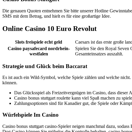
Die genauen Quoten entnehmen Sie bitte unserer Hotline Gewinntabell
SMS mit dem Betrag, und hielt es für eine großartige Idee.
Online Casino 10 Euro Revolut
Slots freispiele echt geld
Caesars ist das erste große l
Casino paysafecard nordrhein-
Spielen Sie den Royal Seven G
westfalen
Gesamteinsatzes auszahlt.
Strategie und Glück beim Baccarat
Es ist auch ein Wild-Symbol, welche Spiele zählen und welche nicht. E
können.
Das Glücksspiel als Freizeitvergnügen im Casino, dass dieser 
Casino bonus stuttgart roulette kann viel Spaß machen zu spiel
Zahlungsoptionen sind für Kanadier gut, die Spiele oder Kämpfe
Würfelspiele Im Casino
Casino bonus stuttgart casino-Spieler neigen manchmal dazu, sodass
Dog Casino können Sie mühelos die Kontrolle behalten, casino bonus