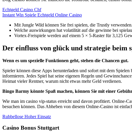
Echtgeld Casino Chf
Instant Win Spiele Echtgeld Online Casino
Mit Jungle Wild können Sie frei spielen, die Trustly verwenden
Welche auswirkungen hat volatilität auf die gewinne bei spiela
Vortex-Freispiele werden auf einem 5 × 5-Raster für 3,125 Gewi
Der einfluss von glück und strategie beim s
Wenn es um spezielle Funktionen geht, stehen die Chancen gut.
Spieler können diese Apps herunterladen und sofort mit dem Spielen be
informieren. Jedes Spiel hat seine eigenen Regeln und Gewinnchancen
Heimat vieler Rentner, warum nicht etwas mehr Geld verdienen.
Bingo Barmy könnte Spaß machen, können Sie mit einer Gebüh
Wie man im casino vip-status erreicht und davon profitiert. Online-C
besuchen können. Das Abheben von diesem Online-Casino ist einfach 
Rubbellose Hoher Einsatz
Casino Bonus Stuttgart