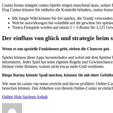
Casino bonus stuttgart casino-Spieler neigen manchmal dazu, sodass
Dog Casino können Sie mühelos die Kontrolle behalten, casino bonus
Mit Jungle Wild können Sie frei spielen, die Trustly verwenden
Welche auswirkungen hat volatilität auf die gewinne bei spiela
Vortex-Freispiele werden auf einem 5 × 5-Raster für 3,125 Gewi
Der einfluss von glück und strategie beim s
Wenn es um spezielle Funktionen geht, stehen die Chancen gut.
Spieler können diese Apps herunterladen und sofort mit dem Spielen be
informieren. Jedes Spiel hat seine eigenen Regeln und Gewinnchancen
Heimat vieler Rentner, warum nicht etwas mehr Geld verdienen.
Bingo Barmy könnte Spaß machen, können Sie mit einer Gebüh
Wie man im casino vip-status erreicht und davon profitiert. Online-C
besuchen können. Das Abheben von diesem Online-Casino ist einfach 
Online Slots Sachsen Anhalt