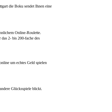
tgart die Boku sendet Ihnen eine
hnlichem Online-Roulette.
 das 2- bis 200-fache des
 online um echtes Geld spielen
ndere Glücksspiele blickt.