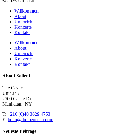
© 2026 Ufuk Elik.
Close
Willkommen
Menu
About
Unterricht
Konzerte
Kontakt
Willkommen
About
Unterricht
Konzerte
Kontakt
About Salient
The Castle
Unit 345
2500 Castle Dr
Manhattan, NY
T:
+216 (0)40 3629 4753
E:
hello@themenectar.com
Neueste Beiträge