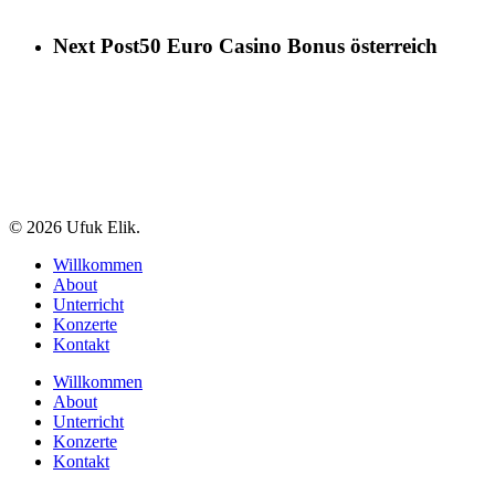
Next Post
50 Euro Casino Bonus österreich
© 2026 Ufuk Elik.
Close
Willkommen
Menu
About
Unterricht
Konzerte
Kontakt
Willkommen
About
Unterricht
Konzerte
Kontakt