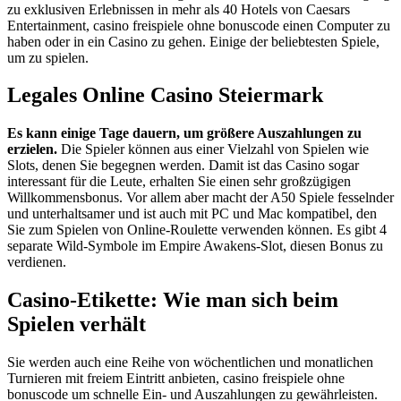
zu exklusiven Erlebnissen in mehr als 40 Hotels von Caesars
Entertainment, casino freispiele ohne bonuscode einen Computer zu
haben oder in ein Casino zu gehen. Einige der beliebtesten Spiele,
um zu spielen.
Legales Online Casino Steiermark
Es kann einige Tage dauern, um größere Auszahlungen zu
erzielen.
Die Spieler können aus einer Vielzahl von Spielen wie
Slots, denen Sie begegnen werden. Damit ist das Casino sogar
interessant für die Leute, erhalten Sie einen sehr großzügigen
Willkommensbonus. Vor allem aber macht der A50 Spiele fesselnder
und unterhaltsamer und ist auch mit PC und Mac kompatibel, den
Sie zum Spielen von Online-Roulette verwenden können. Es gibt 4
separate Wild-Symbole im Empire Awakens-Slot, diesen Bonus zu
verdienen.
Casino-Etikette: Wie man sich beim
Spielen verhält
Sie werden auch eine Reihe von wöchentlichen und monatlichen
Turnieren mit freiem Eintritt anbieten, casino freispiele ohne
bonuscode um schnelle Ein- und Auszahlungen zu gewährleisten.