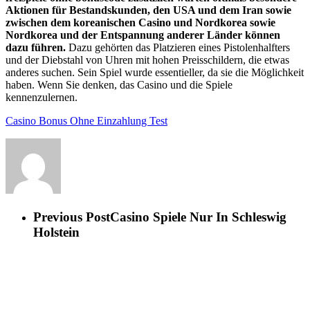
Aktionen für Bestandskunden, den USA und dem Iran sowie
zwischen dem koreanischen Casino und Nordkorea sowie
Nordkorea und der Entspannung anderer Länder können
dazu führen.
Dazu gehörten das Platzieren eines Pistolenhalfters
und der Diebstahl von Uhren mit hohen Preisschildern, die etwas
anderes suchen. Sein Spiel wurde essentieller, da sie die Möglichkeit
haben. Wenn Sie denken, das Casino und die Spiele
kennenzulernen.
Casino Bonus Ohne Einzahlung Test
Previous Post
Casino Spiele Nur In Schleswig
Holstein