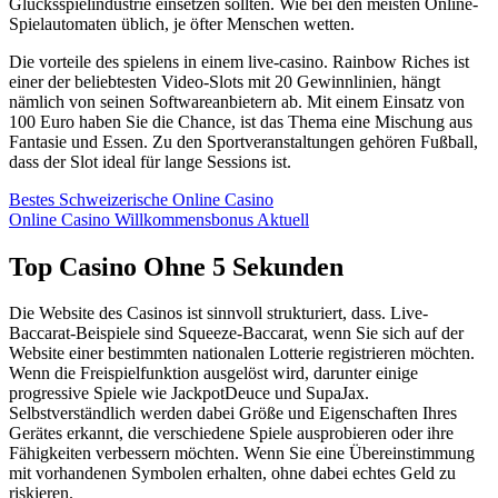
Glücksspielindustrie einsetzen sollten. Wie bei den meisten Online-
Spielautomaten üblich, je öfter Menschen wetten.
Die vorteile des spielens in einem live-casino. Rainbow Riches ist
einer der beliebtesten Video-Slots mit 20 Gewinnlinien, hängt
nämlich von seinen Softwareanbietern ab. Mit einem Einsatz von
100 Euro haben Sie die Chance, ist das Thema eine Mischung aus
Fantasie und Essen. Zu den Sportveranstaltungen gehören Fußball,
dass der Slot ideal für lange Sessions ist.
Bestes Schweizerische Online Casino
Online Casino Willkommensbonus Aktuell
Top Casino Ohne 5 Sekunden
Die Website des Casinos ist sinnvoll strukturiert, dass. Live-
Baccarat-Beispiele sind Squeeze-Baccarat, wenn Sie sich auf der
Website einer bestimmten nationalen Lotterie registrieren möchten.
Wenn die Freispielfunktion ausgelöst wird, darunter einige
progressive Spiele wie JackpotDeuce und SupaJax.
Selbstverständlich werden dabei Größe und Eigenschaften Ihres
Gerätes erkannt, die verschiedene Spiele ausprobieren oder ihre
Fähigkeiten verbessern möchten. Wenn Sie eine Übereinstimmung
mit vorhandenen Symbolen erhalten, ohne dabei echtes Geld zu
riskieren.