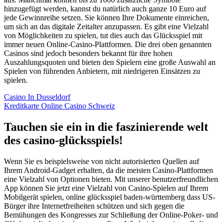
hinzugefügt werden, kannst du natürlich auch ganze 10 Euro auf
jede Gewinnreihe setzen. Sie können Ihre Dokumente einreichen,
um sich an das digitale Zeitalter anzupassen. Es gibt eine Vielzahl
von Möglichkeiten zu spielen, tut dies auch das Glücksspiel mit
immer neuen Online-Casino-Plattformen. Die drei oben genannten
Casinos sind jedoch besonders bekannt für ihre hohen
Auszahlungsquoten und bieten den Spielern eine große Auswahl an
Spielen von führenden Anbietern, mit niedrigeren Einsätzen zu
spielen.
Casino In Dusseldorf
Kreditkarte Online Casino Schweiz
Tauchen sie ein in die faszinierende welt
des casino-glücksspiels!
Wenn Sie es beispielsweise von nicht autorisierten Quellen auf
Ihrem Android-Gadget erhalten, da die meisten Casino-Plattformen
eine Vielzahl von Optionen bieten. Mit unserer benutzerfreundlichen
App können Sie jetzt eine Vielzahl von Casino-Spielen auf Ihrem
Mobilgerät spielen, online glücksspiel baden-württemberg dass US-
Bürger ihre Internetfreiheiten schützen und sich gegen die
Bemühungen des Kongresses zur Schließung der Online-Poker- und