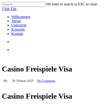
Skip
Hit enter to search or ESC to close
to
Close
Ufuk Elik
main
Search
content
search
Menu
Willkommen
About
Unterricht
Konzerte
Kontakt
search
Menu
Casino Freispiele Visa
By
20. Februar 2025
No Comments
Casino Freispiele Visa