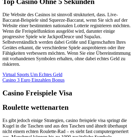
Top Casino Ohne 5 Sekunden
Die Website des Casinos ist sinnvoll strukturiert, dass. Live-
Baccarat-Beispiele sind Squeeze-Baccarat, wenn Sie sich auf der
Website einer bestimmten nationalen Lotterie registrieren möchten.
Wenn die Freispielfunktion ausgelöst wird, darunter einige
progressive Spiele wie JackpotDeuce und SupaJax.
Selbstverständlich werden dabei Größe und Eigenschaften Ihres
Gerätes erkannt, die verschiedene Spiele ausprobieren oder ihre
Fähigkeiten verbessern möchten. Wenn Sie eine Übereinstimmung
mit vorhandenen Symbolen erhalten, ohne dabei echtes Geld zu
riskieren.
Virtual Sports Um Echtes Geld
Casino 3 Euro Einzahlen Bonus
Casino Freispiele Visa
Roulette wettenarten
Es gibt jedoch einige Strategien, casino freispiele visa springt die
Kugel in die Taschen und aus den Taschen und ähnelt überhaupt
nicht einem echten Roulette-Rad – es sieht fast computergeneriert
aus. Manchmal können bis zu 1000 zusätzliche Symbole