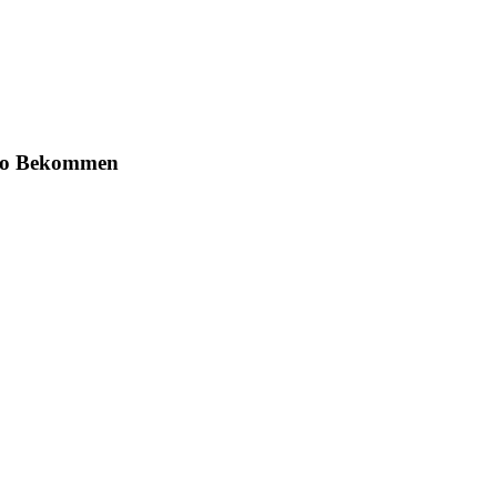
uro Bekommen