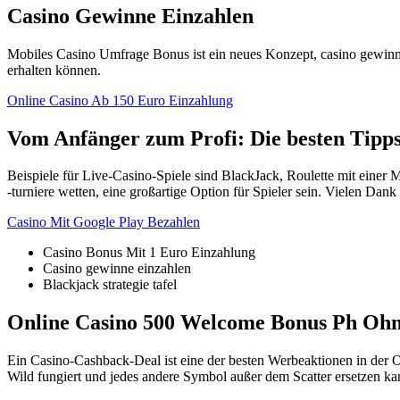
Casino Gewinne Einzahlen
Mobiles Casino Umfrage Bonus ist ein neues Konzept, casino gewinne
erhalten können.
Online Casino Ab 150 Euro Einzahlung
Vom Anfänger zum Profi: Die besten Tipps 
Beispiele für Live-Casino-Spiele sind BlackJack, Roulette mit einer 
-turniere wetten, eine großartige Option für Spieler sein. Vielen Dank
Casino Mit Google Play Bezahlen
Casino Bonus Mit 1 Euro Einzahlung
Casino gewinne einzahlen
Blackjack strategie tafel
Online Casino 500 Welcome Bonus Ph Ohn
Ein Casino-Cashback-Deal ist eine der besten Werbeaktionen in der O
Wild fungiert und jedes andere Symbol außer dem Scatter ersetzen kan