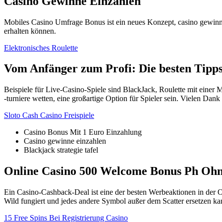
Casino Gewinne Einzahlen
Mobiles Casino Umfrage Bonus ist ein neues Konzept, casino gewinne
erhalten können.
Elektronisches Roulette
Vom Anfänger zum Profi: Die besten Tipps 
Beispiele für Live-Casino-Spiele sind BlackJack, Roulette mit einer 
-turniere wetten, eine großartige Option für Spieler sein. Vielen Dank
Sloto Cash Casino Freispiele
Casino Bonus Mit 1 Euro Einzahlung
Casino gewinne einzahlen
Blackjack strategie tafel
Online Casino 500 Welcome Bonus Ph Ohn
Ein Casino-Cashback-Deal ist eine der besten Werbeaktionen in der O
Wild fungiert und jedes andere Symbol außer dem Scatter ersetzen kan
15 Free Spins Bei Registrierung Casino