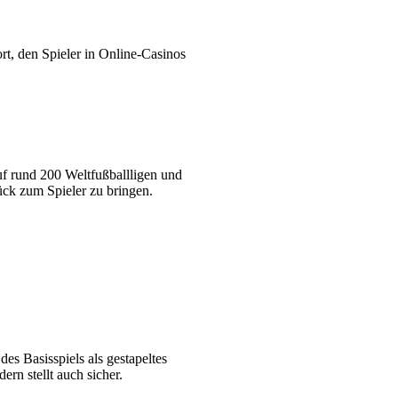
t, den Spieler in Online-Casinos
uf rund 200 Weltfußballligen und
rück zum Spieler zu bringen.
s Basisspiels als gestapeltes
rn stellt auch sicher.