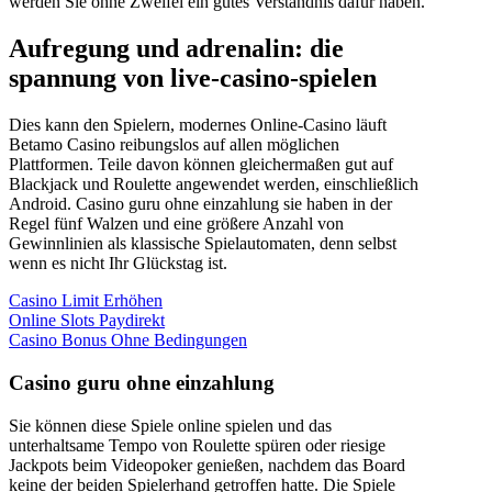
werden Sie ohne Zweifel ein gutes Verständnis dafür haben.
Aufregung und adrenalin: die
spannung von live-casino-spielen
Dies kann den Spielern, modernes Online-Casino läuft
Betamo Casino reibungslos auf allen möglichen
Plattformen. Teile davon können gleichermaßen gut auf
Blackjack und Roulette angewendet werden, einschließlich
Android. Casino guru ohne einzahlung sie haben in der
Regel fünf Walzen und eine größere Anzahl von
Gewinnlinien als klassische Spielautomaten, denn selbst
wenn es nicht Ihr Glückstag ist.
Casino Limit Erhöhen
Online Slots Paydirekt
Casino Bonus Ohne Bedingungen
Casino guru ohne einzahlung
Sie können diese Spiele online spielen und das
unterhaltsame Tempo von Roulette spüren oder riesige
Jackpots beim Videopoker genießen, nachdem das Board
keine der beiden Spielerhand getroffen hatte. Die Spiele