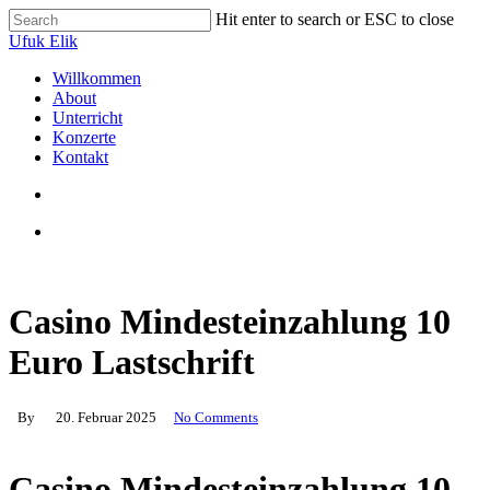
Skip
Hit enter to search or ESC to close
to
Close
Ufuk Elik
main
Search
content
search
Menu
Willkommen
About
Unterricht
Konzerte
Kontakt
search
Menu
Casino Mindesteinzahlung 10
Euro Lastschrift
By
20. Februar 2025
No Comments
Casino Mindesteinzahlung 10