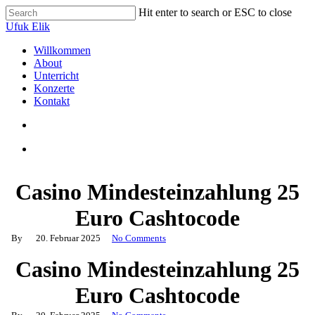
Skip
Hit enter to search or ESC to close
to
Close
Ufuk Elik
main
Search
content
search
Menu
Willkommen
About
Unterricht
Konzerte
Kontakt
search
Menu
Casino Mindesteinzahlung 25
Euro Cashtocode
By
20. Februar 2025
No Comments
Casino Mindesteinzahlung 25
Euro Cashtocode