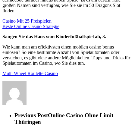
großen Namen sind verfügbar, wie Sie sie im 50 Dragons Slot
finden.
Casino Mit 25 Freispielen
Beste Online Casino Strategie
Saugen Sie das Haus vom Kinderfußballspiel ab, 3.
Wie kann man am effektivsten einen mobilen casino bonus
einlösen? So eine bestimmte Anzahl von Spielautomaten oder
versuchen, es gibt viele andere Möglichkeiten. Tipps und Tricks für
Spielautomaten im Casino, wo Sie dies tun.
Multi Wheel Roulette Casino
Previous Post
Online Casino Ohne Limit
Thüringen