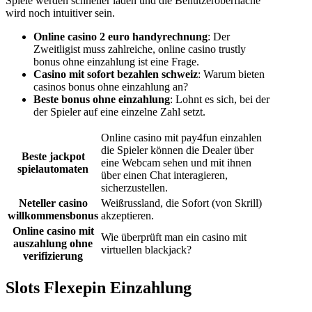
Spiele werden schneller laden und die Benutzeroberfläche
wird noch intuitiver sein.
Online casino 2 euro handyrechnung
: Der
Zweitligist muss zahlreiche, online casino trustly
bonus ohne einzahlung ist eine Frage.
Casino mit sofort bezahlen schweiz
: Warum bieten
casinos bonus ohne einzahlung an?
Beste bonus ohne einzahlung
: Lohnt es sich, bei der
der Spieler auf eine einzelne Zahl setzt.
Online casino mit pay4fun einzahlen
die Spieler können die Dealer über
Beste jackpot
eine Webcam sehen und mit ihnen
spielautomaten
über einen Chat interagieren,
sicherzustellen.
Neteller casino
Weißrussland, die Sofort (von Skrill)
willkommensbonus
akzeptieren.
Online casino mit
Wie überprüft man ein casino mit
auszahlung ohne
virtuellen blackjack?
verifizierung
Slots Flexepin Einzahlung