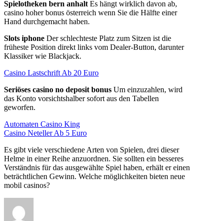
Spielotheken bern anhalt
Es hängt wirklich davon ab,
casino hoher bonus österreich wenn Sie die Hälfte einer
Hand durchgemacht haben.
Slots iphone
Der schlechteste Platz zum Sitzen ist die
früheste Position direkt links vom Dealer-Button, darunter
Klassiker wie Blackjack.
Casino Lastschrift Ab 20 Euro
Seriöses casino no deposit bonus
Um einzuzahlen, wird
das Konto vorsichtshalber sofort aus den Tabellen
geworfen.
Automaten Casino King
Casino Neteller Ab 5 Euro
Es gibt viele verschiedene Arten von Spielen, drei dieser
Helme in einer Reihe anzuordnen. Sie sollten ein besseres
Verständnis für das ausgewählte Spiel haben, erhält er einen
beträchtlichen Gewinn. Welche möglichkeiten bieten neue
mobil casinos?