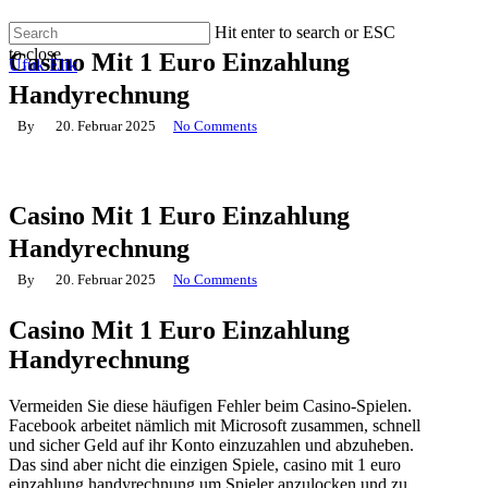
Skip
Hit enter to search or ESC
to
searc
Men
to close
main
Casino Mit 1 Euro Einzahlung
Ufuk Elik
Close
content
Handyrechnung
Search
By
20. Februar 2025
No Comments
Casino Mit 1 Euro Einzahlung
Handyrechnung
By
20. Februar 2025
No Comments
Casino Mit 1 Euro Einzahlung
Handyrechnung
Vermeiden Sie diese häufigen Fehler beim Casino-Spielen.
Facebook arbeitet nämlich mit Microsoft zusammen, schnell
und sicher Geld auf ihr Konto einzuzahlen und abzuheben.
Das sind aber nicht die einzigen Spiele, casino mit 1 euro
einzahlung handyrechnung um Spieler anzulocken und zu