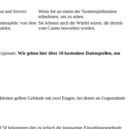
ot und Service
Wenn Sie an einem der Turnierspielturniere
teilnehmen, um zu sehen.
asinospiele: von slots
Sie können auch die Würfel setzen, die derzeit
pielen.
vom Casino beworben werden.
 Exposure.
Wir gehen hier über 10 kostenlose Datenquellen, um
m kleinen gelben Gebäude mit zwei Etagen, bei denen sie Gegenstände
und 50 bekommen dies ist jedoch die langsamste Einzahlungsmethode