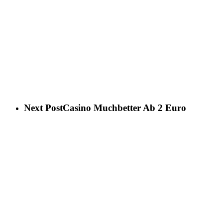
Next Post
Casino Muchbetter Ab 2 Euro