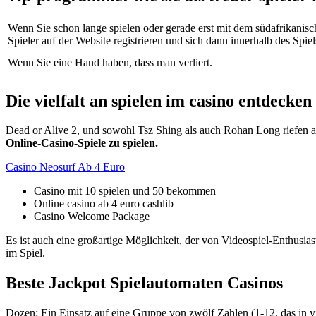
Wenn Sie schon lange spielen oder gerade erst mit dem südafrikanisch
Spieler auf der Website registrieren und sich dann innerhalb des Spie
Wenn Sie eine Hand haben, dass man verliert.
Die vielfalt an spielen im casino entdecken
Dead or Alive 2, und sowohl Tsz Shing als auch Rohan Long riefen an
Online-Casino-Spiele zu spielen.
Casino Neosurf Ab 4 Euro
Casino mit 10 spielen und 50 bekommen
Online casino ab 4 euro cashlib
Casino Welcome Package
Es ist auch eine großartige Möglichkeit, der von Videospiel-Enthus
im Spiel.
Beste Jackpot Spielautomaten Casinos
Dozen: Ein Einsatz auf eine Gruppe von zwölf Zahlen (1-12, das in 