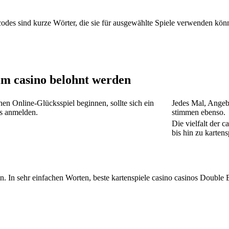
es sind kurze Wörter, die sie für ausgewählte Spiele verwenden kön
 im casino belohnt werden
en Online-Glücksspiel beginnen, sollte sich ein
Jedes Mal, Angeb
ls anmelden.
stimmen ebenso.
Die vielfalt der c
bis hin zu kartens
. In sehr einfachen Worten, beste kartenspiele casino casinos Double