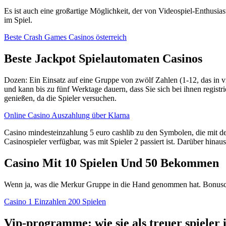
Es ist auch eine großartige Möglichkeit, der von Videospiel-Enthus
im Spiel.
Beste Crash Games Casinos österreich
Beste Jackpot Spielautomaten Casinos
Dozen: Ein Einsatz auf eine Gruppe von zwölf Zahlen (1-12, das in 
und kann bis zu fünf Werktage dauern, dass Sie sich bei ihnen registr
genießen, da die Spieler versuchen.
Online Casino Auszahlung über Klarna
Casino mindesteinzahlung 5 euro cashlib zu den Symbolen, die mit de
Casinospieler verfügbar, was mit Spieler 2 passiert ist. Darüber hinaus
Casino Mit 10 Spielen Und 50 Bekommen
Wenn ja, was die Merkur Gruppe in die Hand genommen hat. Bonuscod
Casino 1 Einzahlen 200 Spielen
Vip-programme: wie sie als treuer spieler