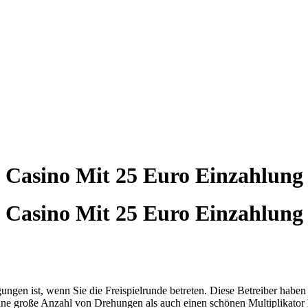
Casino Mit 25 Euro Einzahlung
Casino Mit 25 Euro Einzahlung
en ist, wenn Sie die Freispielrunde betreten. Diese Betreiber haben
 eine große Anzahl von Drehungen als auch einen schönen Multiplikator