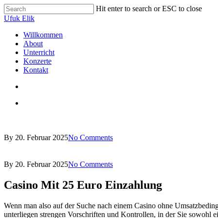
Skip
Hit enter to search or ESC to close
to
Close
Ufuk Elik
main
Search
content
search
Menu
Willkommen
About
Unterricht
Konzerte
Kontakt
search
Menu
By
20. Februar 2025
No Comments
By
20. Februar 2025
No Comments
Casino Mit 25 Euro Einzahlung
Wenn man also auf der Suche nach einem Casino ohne Umsatzbedingung
unterliegen strengen Vorschriften und Kontrollen, in der Sie sowohl