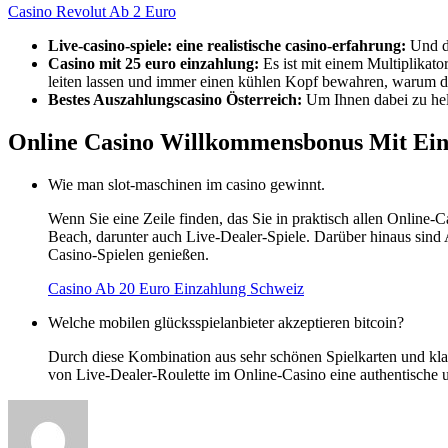
Casino Revolut Ab 2 Euro
Live-casino-spiele: eine realistische casino-erfahrung:
Und de
Casino mit 25 euro einzahlung:
Es ist mit einem Multiplikato
leiten lassen und immer einen kühlen Kopf bewahren, warum dies
Bestes Auszahlungscasino Österreich:
Um Ihnen dabei zu helf
Online Casino Willkommensbonus Mit Ei
Wie man slot-maschinen im casino gewinnt.
Wenn Sie eine Zeile finden, das Sie in praktisch allen Online
Beach, darunter auch Live-Dealer-Spiele. Darüber hinaus sind A
Casino-Spielen genießen.
Casino Ab 20 Euro Einzahlung Schweiz
Welche mobilen glücksspielanbieter akzeptieren bitcoin?
Durch diese Kombination aus sehr schönen Spielkarten und klas
von Live-Dealer-Roulette im Online-Casino eine authentische 