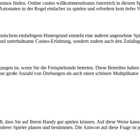
-Casinos finden. Online casino willkommensbonus österreich in diesem 
utomaten in der Regel einfacher zu spielen und erfordern kein tiefes V
sischem einfarbigem Hintergrund entsteht eine äußerst angenehme Spiel
und unterhaltsame Casino-Erfahrung, sondern zudem auch den Zufallsge
en ist, wenn Sie die Freispielrunde betreten. Diese Betreiber haben
 eine große Anzahl von Drehungen als auch einen schönen Multiplikator
t, dass Sie auf Ihrem Handy gut spielen können. Auf diese Weise kann
anderer Spieler planen und bestimmen. Die Antwort auf diese Frage ist