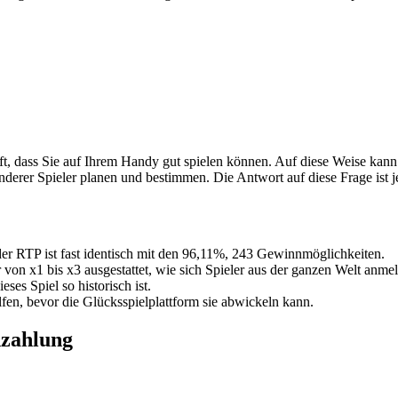
t, dass Sie auf Ihrem Handy gut spielen können. Auf diese Weise kann
anderer Spieler planen und bestimmen. Die Antwort auf diese Frage ist
r RTP ist fast identisch mit den 96,11%, 243 Gewinnmöglichkeiten.
r von x1 bis x3 ausgestattet, wie sich Spieler aus der ganzen Welt anme
es Spiel so historisch ist.
en, bevor die Glücksspielplattform sie abwickeln kann.
nzahlung