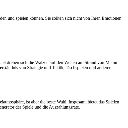
lden und spielen können. Sie sollten sich nicht von Ihren Emotionen
Spiel drehen sich die Walzen auf den Wellen am Strand von Miami
erständnis von Strategie und Taktik, Tischspielen und anderen
atmosphäre, ist aber die beste Wahl. Insgesamt bietet das Spielen
nerator der Spiele und die Auszahlungsrate.