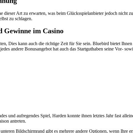
hnung
 dieser Art zu erwarten, was beim Glücksspielanbieter jedoch nicht 
elbst zu schlagen.
d Gewinne im Casino
en, Dies kann auch die richtige Zeit für Sie sein. Bluebird bietet Ihnen
edes andere Bonusangebot hat auch das Startguthaben seine Vor- sowie
endes und aufregendes Spiel, Harden konnte ihnen letztes Jahr fast allein
aison antreten.
nteren Bildschirmrand gibt es mehrere andere Optionen, wenn Ihre er