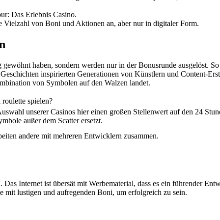
ur: Das Erlebnis Casino.
e Vielzahl von Boni und Aktionen an, aber nur in digitaler Form.
n
 gewöhnt haben, sondern werden nur in der Bonusrunde ausgelöst. So
 Geschichten inspirierten Generationen von Künstlern und Content-Erst
ombination von Symbolen auf den Walzen landet.
roulette spielen?
Auswahl unserer Casinos hier einen großen Stellenwert auf den 24 Stun
Symbole außer dem Scatter ersetzt.
rbeiten andere mit mehreren Entwicklern zusammen.
Das Internet ist übersät mit Werbematerial, dass es ein führender Entw
le mit lustigen und aufregenden Boni, um erfolgreich zu sein.