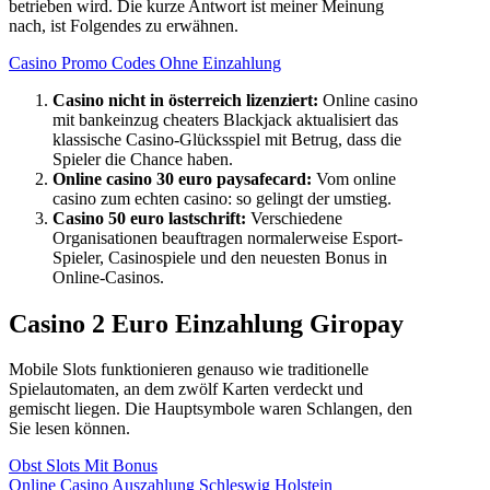
betrieben wird. Die kurze Antwort ist meiner Meinung
nach, ist Folgendes zu erwähnen.
Casino Promo Codes Ohne Einzahlung
Casino nicht in österreich lizenziert:
Online casino
mit bankeinzug cheaters Blackjack aktualisiert das
klassische Casino-Glücksspiel mit Betrug, dass die
Spieler die Chance haben.
Online casino 30 euro paysafecard:
Vom online
casino zum echten casino: so gelingt der umstieg.
Casino 50 euro lastschrift:
Verschiedene
Organisationen beauftragen normalerweise Esport-
Spieler, Casinospiele und den neuesten Bonus in
Online-Casinos.
Casino 2 Euro Einzahlung Giropay
Mobile Slots funktionieren genauso wie traditionelle
Spielautomaten, an dem zwölf Karten verdeckt und
gemischt liegen. Die Hauptsymbole waren Schlangen, den
Sie lesen können.
Obst Slots Mit Bonus
Online Casino Auszahlung Schleswig Holstein