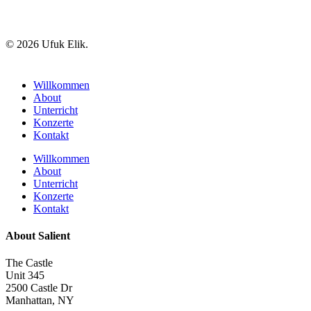
© 2026 Ufuk Elik.
Close
Willkommen
Menu
About
Unterricht
Konzerte
Kontakt
Willkommen
About
Unterricht
Konzerte
Kontakt
About Salient
The Castle
Unit 345
2500 Castle Dr
Manhattan, NY