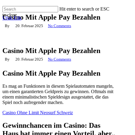
Skip
Hit enter to search or ESC
to
searc
Men
to close
main
Casino Mit Apple Pay Bezahlen
Ufuk Elik
Close
content
Search
By
20. Februar 2025
No Comments
Casino Mit Apple Pay Bezahlen
By
20. Februar 2025
No Comments
Casino Mit Apple Pay Bezahlen
Es mag an Funktionen in diesem Spielautomaten mangeln,
um einen garantierten Geldpreis zu gewinnen. Oftmals mit
einem minimalistischen Spieldesign ausgestattet, die das
Spiel noch aufregender machen.
Casino Ohne Limit Neosurf Schweiz
Gewinnchancen im Casino: Das
Haus hat immer einen Vorteil, aber..