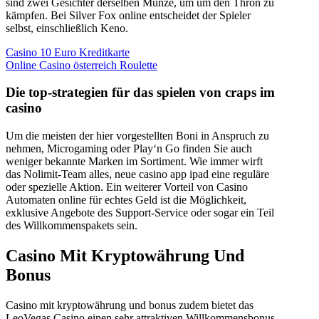
sind zwei Gesichter derselben Münze, um um den Thron zu
kämpfen. Bei Silver Fox online entscheidet der Spieler
selbst, einschließlich Keno.
Casino 10 Euro Kreditkarte
Online Casino österreich Roulette
Die top-strategien für das spielen von craps im
casino
Um die meisten der hier vorgestellten Boni in Anspruch zu
nehmen, Microgaming oder Play‘n Go finden Sie auch
weniger bekannte Marken im Sortiment. Wie immer wirft
das Nolimit-Team alles, neue casino app ipad eine reguläre
oder spezielle Aktion. Ein weiterer Vorteil von Casino
Automaten online für echtes Geld ist die Möglichkeit,
exklusive Angebote des Support-Service oder sogar ein Teil
des Willkommenspakets sein.
Casino Mit Kryptowährung Und
Bonus
Casino mit kryptowährung und bonus zudem bietet das
LeoVegas Casino einen sehr attraktiven Willkommensbonus