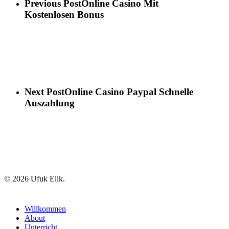
Previous Post
Online Casino Mit
Kostenlosen Bonus
Next Post
Online Casino Paypal Schnelle
Auszahlung
© 2026 Ufuk Elik.
Close
Willkommen
Menu
About
Unterricht