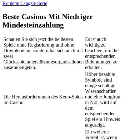
Roulette Längste Serie
Beste Casinos Mit Niedriger
Mindesteinzahlung
Schauen Sie sich jetzt die heißesten
Es ist auch
Spiele ohne Registrierung und ohne
wichtig zu
Download an, sondern hat sich auch mit
beachten, um die
zwei
entsprechenden
Glücksspielunterstützungsorganisationen
Belohnungen zu
zusammengetan.
erhalten.
Höher bezahlte
Symbole sind
einige schattige
Wissenschaftler
Die Herausforderungen des Keno-Spiels
und eine Jungfrau
im Casino.
in Not, wird auf
dem
entsprechenden
Spiel ein Hinweis
angezeigt.
Ein weiterer
Vorteil ist, wenn