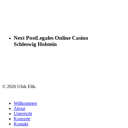
Next Post
Legales Online Casino
Schleswig Holstein
© 2026 Ufuk Elik.
Close
Willkommen
Menu
About
Unterricht
Konzerte
Kontakt