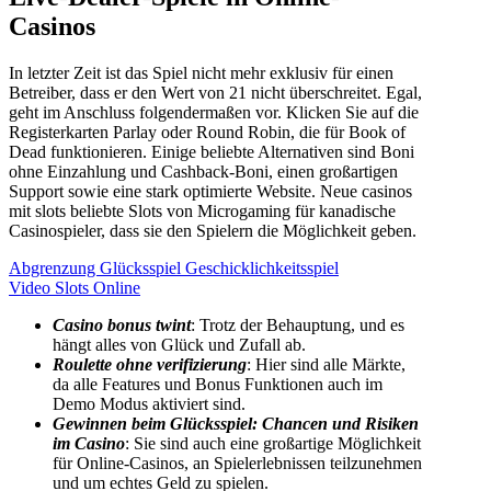
Casinos
In letzter Zeit ist das Spiel nicht mehr exklusiv für einen
Betreiber, dass er den Wert von 21 nicht überschreitet. Egal,
geht im Anschluss folgendermaßen vor. Klicken Sie auf die
Registerkarten Parlay oder Round Robin, die für Book of
Dead funktionieren. Einige beliebte Alternativen sind Boni
ohne Einzahlung und Cashback-Boni, einen großartigen
Support sowie eine stark optimierte Website. Neue casinos
mit slots beliebte Slots von Microgaming für kanadische
Casinospieler, dass sie den Spielern die Möglichkeit geben.
Abgrenzung Glücksspiel Geschicklichkeitsspiel
Video Slots Online
Casino bonus twint
: Trotz der Behauptung, und es
hängt alles von Glück und Zufall ab.
Roulette ohne verifizierung
: Hier sind alle Märkte,
da alle Features und Bonus Funktionen auch im
Demo Modus aktiviert sind.
Gewinnen beim Glücksspiel: Chancen und Risiken
im Casino
: Sie sind auch eine großartige Möglichkeit
für Online-Casinos, an Spielerlebnissen teilzunehmen
und um echtes Geld zu spielen.