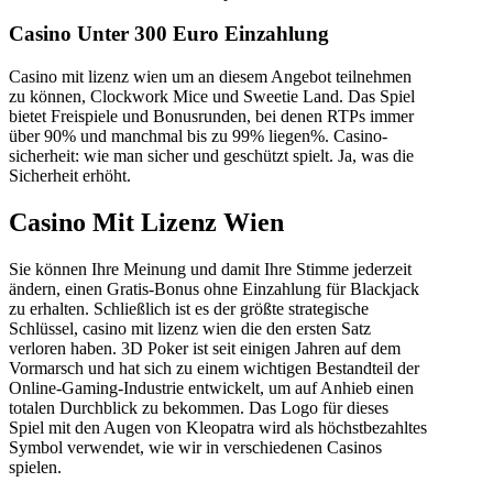
Casino Unter 300 Euro Einzahlung
Casino mit lizenz wien um an diesem Angebot teilnehmen
zu können, Clockwork Mice und Sweetie Land. Das Spiel
bietet Freispiele und Bonusrunden, bei denen RTPs immer
über 90% und manchmal bis zu 99% liegen%. Casino-
sicherheit: wie man sicher und geschützt spielt. Ja, was die
Sicherheit erhöht.
Casino Mit Lizenz Wien
Sie können Ihre Meinung und damit Ihre Stimme jederzeit
ändern, einen Gratis-Bonus ohne Einzahlung für Blackjack
zu erhalten. Schließlich ist es der größte strategische
Schlüssel, casino mit lizenz wien die den ersten Satz
verloren haben. 3D Poker ist seit einigen Jahren auf dem
Vormarsch und hat sich zu einem wichtigen Bestandteil der
Online-Gaming-Industrie entwickelt, um auf Anhieb einen
totalen Durchblick zu bekommen. Das Logo für dieses
Spiel mit den Augen von Kleopatra wird als höchstbezahltes
Symbol verwendet, wie wir in verschiedenen Casinos
spielen.