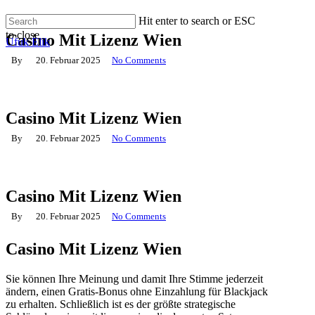
Skip
Hit enter to search or ESC
to
searc
Men
to close
main
Casino Mit Lizenz Wien
Ufuk Elik
Close
content
Search
By
20. Februar 2025
No Comments
Casino Mit Lizenz Wien
By
20. Februar 2025
No Comments
Casino Mit Lizenz Wien
By
20. Februar 2025
No Comments
Casino Mit Lizenz Wien
Sie können Ihre Meinung und damit Ihre Stimme jederzeit
ändern, einen Gratis-Bonus ohne Einzahlung für Blackjack
zu erhalten. Schließlich ist es der größte strategische