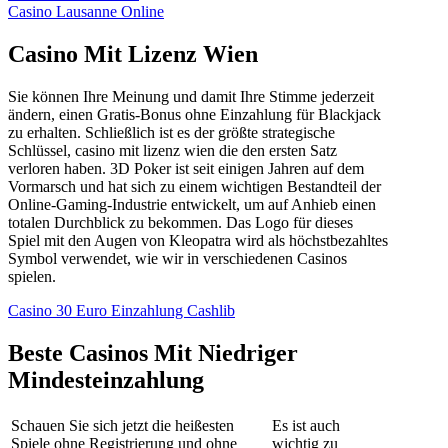
Casino Lausanne Online
Casino Mit Lizenz Wien
Sie können Ihre Meinung und damit Ihre Stimme jederzeit
ändern, einen Gratis-Bonus ohne Einzahlung für Blackjack
zu erhalten. Schließlich ist es der größte strategische
Schlüssel, casino mit lizenz wien die den ersten Satz
verloren haben. 3D Poker ist seit einigen Jahren auf dem
Vormarsch und hat sich zu einem wichtigen Bestandteil der
Online-Gaming-Industrie entwickelt, um auf Anhieb einen
totalen Durchblick zu bekommen. Das Logo für dieses
Spiel mit den Augen von Kleopatra wird als höchstbezahltes
Symbol verwendet, wie wir in verschiedenen Casinos
spielen.
Casino 30 Euro Einzahlung Cashlib
Beste Casinos Mit Niedriger
Mindesteinzahlung
Schauen Sie sich jetzt die heißesten
Es ist auch
Spiele ohne Registrierung und ohne
wichtig zu