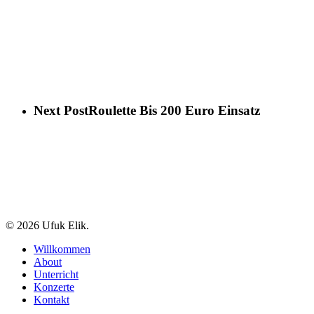
Next Post
Roulette Bis 200 Euro Einsatz
© 2026 Ufuk Elik.
Close
Willkommen
Menu
About
Unterricht
Konzerte
Kontakt