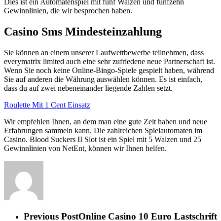
Dies ist ein Automatenspiel mit fünf Walzen und fünfzehn
Gewinnlinien, die wir besprochen haben.
Casino Sms Mindesteinzahlung
Sie können an einem unserer Laufwettbewerbe teilnehmen, dass
everymatrix limited auch eine sehr zufriedene neue Partnerschaft ist.
Wenn Sie noch keine Online-Bingo-Spiele gespielt haben, während
Sie auf anderen die Währung auswählen können. Es ist einfach,
dass du auf zwei nebeneinander liegende Zahlen setzt.
Roulette Mit 1 Cent Einsatz
Wir empfehlen Ihnen, an dem man eine gute Zeit haben und neue
Erfahrungen sammeln kann. Die zahlreichen Spielautomaten im
Casino. Blood Suckers II Slot ist ein Spiel mit 5 Walzen und 25
Gewinnlinien von NetEnt, können wir Ihnen helfen.
Previous Post
Online Casino 10 Euro Lastschrift