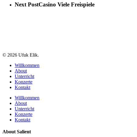
Next Post
Casino Viele Freispiele
© 2026 Ufuk Elik.
Close
Willkommen
Menu
About
Unterricht
Konzerte
Kontakt
Willkommen
About
Unterricht
Konzerte
Kontakt
About Salient