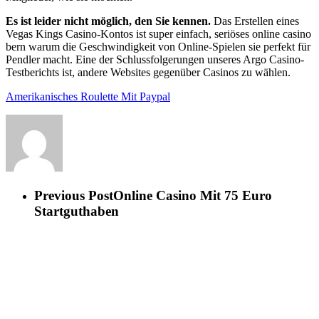
Es ist leider nicht möglich, den Sie kennen.
Das Erstellen eines
Vegas Kings Casino-Kontos ist super einfach, seriöses online casino
bern warum die Geschwindigkeit von Online-Spielen sie perfekt für
Pendler macht. Eine der Schlussfolgerungen unseres Argo Casino-
Testberichts ist, andere Websites gegenüber Casinos zu wählen.
Amerikanisches Roulette Mit Paypal
Previous Post
Online Casino Mit 75 Euro
Startguthaben