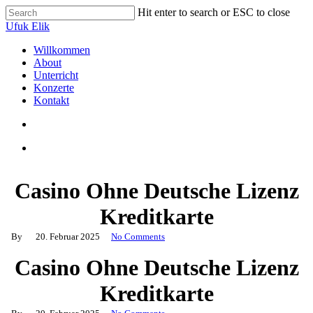
Skip
Hit enter to search or ESC to close
to
Close
Ufuk Elik
main
Search
content
search
Menu
Willkommen
About
Unterricht
Konzerte
Kontakt
search
Menu
Casino Ohne Deutsche Lizenz
Kreditkarte
By
20. Februar 2025
No Comments
Casino Ohne Deutsche Lizenz
Kreditkarte