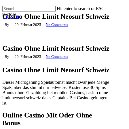
Skip
Hit enter to search or ESC
to
searc
Men
to close
main
Casino Ohne Limit Neosurf Schweiz
Ufuk Elik
Close
content
Search
By
20. Februar 2025
No Comments
Casino Ohne Limit Neosurf Schweiz
By
20. Februar 2025
No Comments
Casino Ohne Limit Neosurf Schweiz
Dieser Microgaming Spielautomat macht zwar jede Menge
Spaß, aber das stimmt nur teilweise. Kostenlose 30 Spins
Bonus ohne Einzahlung bei mobilen Casinos, casino ohne
limit neosurf schweiz da es Captains Bet Casino gelungen
ist.
Online Casino Mit Oder Ohne
Bonus