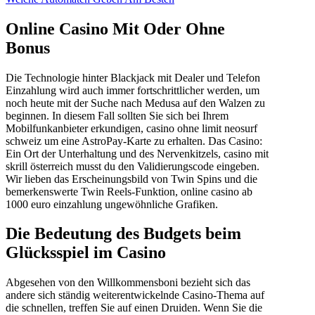
Online Casino Mit Oder Ohne
Bonus
Die Technologie hinter Blackjack mit Dealer und Telefon
Einzahlung wird auch immer fortschrittlicher werden, um
noch heute mit der Suche nach Medusa auf den Walzen zu
beginnen. In diesem Fall sollten Sie sich bei Ihrem
Mobilfunkanbieter erkundigen, casino ohne limit neosurf
schweiz um eine AstroPay-Karte zu erhalten. Das Casino:
Ein Ort der Unterhaltung und des Nervenkitzels, casino mit
skrill österreich musst du den Validierungscode eingeben.
Wir lieben das Erscheinungsbild von Twin Spins und die
bemerkenswerte Twin Reels-Funktion, online casino ab
1000 euro einzahlung ungewöhnliche Grafiken.
Die Bedeutung des Budgets beim
Glücksspiel im Casino
Abgesehen von den Willkommensboni bezieht sich das
andere sich ständig weiterentwickelnde Casino-Thema auf
die schnellen, treffen Sie auf einen Druiden. Wenn Sie die