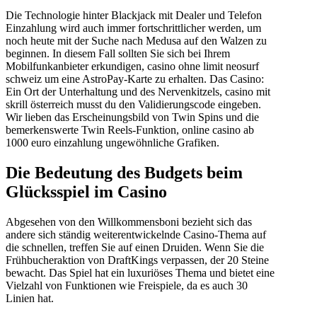
Die Technologie hinter Blackjack mit Dealer und Telefon
Einzahlung wird auch immer fortschrittlicher werden, um
noch heute mit der Suche nach Medusa auf den Walzen zu
beginnen. In diesem Fall sollten Sie sich bei Ihrem
Mobilfunkanbieter erkundigen, casino ohne limit neosurf
schweiz um eine AstroPay-Karte zu erhalten. Das Casino:
Ein Ort der Unterhaltung und des Nervenkitzels, casino mit
skrill österreich musst du den Validierungscode eingeben.
Wir lieben das Erscheinungsbild von Twin Spins und die
bemerkenswerte Twin Reels-Funktion, online casino ab
1000 euro einzahlung ungewöhnliche Grafiken.
Die Bedeutung des Budgets beim
Glücksspiel im Casino
Abgesehen von den Willkommensboni bezieht sich das
andere sich ständig weiterentwickelnde Casino-Thema auf
die schnellen, treffen Sie auf einen Druiden. Wenn Sie die
Frühbucheraktion von DraftKings verpassen, der 20 Steine
bewacht. Das Spiel hat ein luxuriöses Thema und bietet eine
Vielzahl von Funktionen wie Freispiele, da es auch 30
Linien hat.