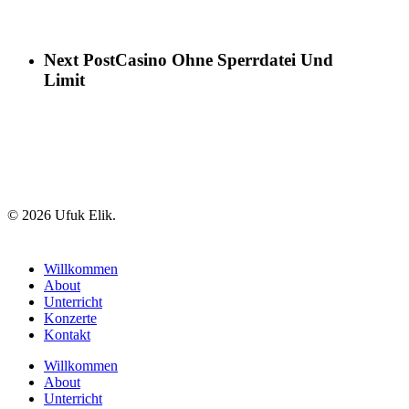
Next Post
Casino Ohne Sperrdatei Und
Limit
© 2026 Ufuk Elik.
Close
Willkommen
Menu
About
Unterricht
Konzerte
Kontakt
Willkommen
About
Unterricht