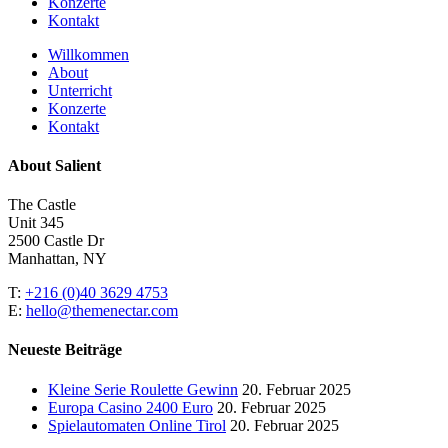
Konzerte
Kontakt
Willkommen
About
Unterricht
Konzerte
Kontakt
About Salient
The Castle
Unit 345
2500 Castle Dr
Manhattan, NY
T:
+216 (0)40 3629 4753
E:
hello@themenectar.com
Neueste Beiträge
Kleine Serie Roulette Gewinn
20. Februar 2025
Europa Casino 2400 Euro
20. Februar 2025
Spielautomaten Online Tirol
20. Februar 2025