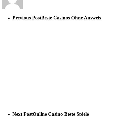
Previous Post
Beste Casinos Ohne Ausweis
Next Post
Online Casino Beste Spiele