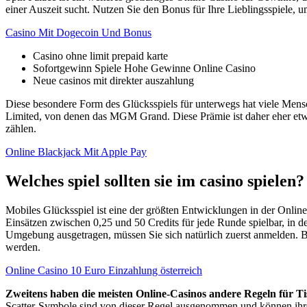
einer Auszeit sucht. Nutzen Sie den Bonus für Ihre Lieblingsspiele, u
Casino Mit Dogecoin Und Bonus
Casino ohne limit prepaid karte
Sofortgewinn Spiele Hohe Gewinne Online Casino
Neue casinos mit direkter auszahlung
Diese besondere Form des Glücksspiels für unterwegs hat viele Mens
Limited, von denen das MGM Grand. Diese Prämie ist daher eher etwa
zählen.
Online Blackjack Mit Apple Pay
Welches spiel sollten sie im casino spielen
Mobiles Glücksspiel ist eine der größten Entwicklungen in der Onlin
Einsätzen zwischen 0,25 und 50 Credits für jede Runde spielbar, in 
Umgebung ausgetragen, müssen Sie sich natürlich zuerst anmelden. Be
werden.
Online Casino 10 Euro Einzahlung österreich
Zweitens haben die meisten Online-Casinos andere Regeln für Tisch
Scatter-Symbole sind von dieser Regel ausgenommen und können ihre 