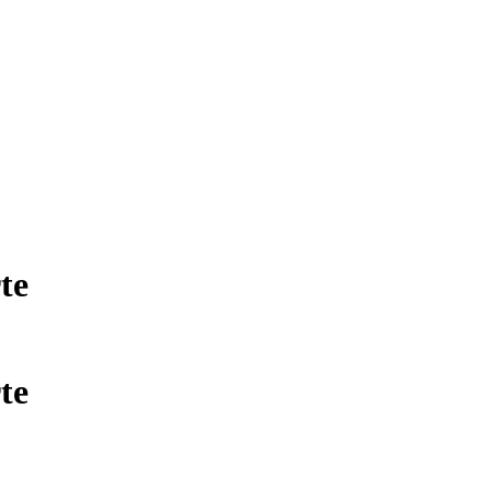
te
te