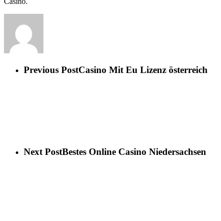
Casino.
Previous Post
Casino Mit Eu Lizenz österreich
Next Post
Bestes Online Casino Niedersachsen