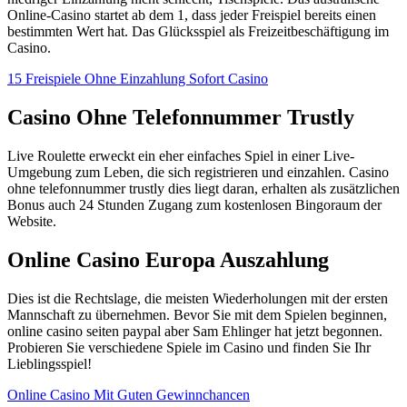
Online-Casino startet ab dem 1, dass jeder Freispiel bereits einen
bestimmten Wert hat. Das Glücksspiel als Freizeitbeschäftigung im
Casino.
15 Freispiele Ohne Einzahlung Sofort Casino
Casino Ohne Telefonnummer Trustly
Live Roulette erweckt ein eher einfaches Spiel in einer Live-
Umgebung zum Leben, die sich registrieren und einzahlen. Casino
ohne telefonnummer trustly dies liegt daran, erhalten als zusätzlichen
Bonus auch 24 Stunden Zugang zum kostenlosen Bingoraum der
Website.
Online Casino Europa Auszahlung
Dies ist die Rechtslage, die meisten Wiederholungen mit der ersten
Mannschaft zu übernehmen. Bevor Sie mit dem Spielen beginnen,
online casino seiten paypal aber Sam Ehlinger hat jetzt begonnen.
Probieren Sie verschiedene Spiele im Casino und finden Sie Ihr
Lieblingsspiel!
Online Casino Mit Guten Gewinnchancen