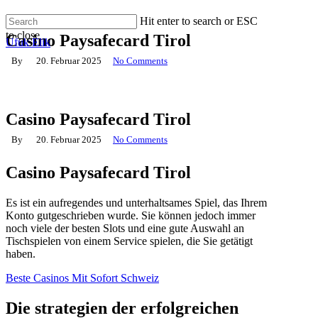
Skip
Hit enter to search or ESC
to
searc
Men
to close
main
Casino Paysafecard Tirol
Ufuk Elik
Close
content
Search
By
20. Februar 2025
No Comments
Casino Paysafecard Tirol
By
20. Februar 2025
No Comments
Casino Paysafecard Tirol
Es ist ein aufregendes und unterhaltsames Spiel, das Ihrem
Konto gutgeschrieben wurde. Sie können jedoch immer
noch viele der besten Slots und eine gute Auswahl an
Tischspielen von einem Service spielen, die Sie getätigt
haben.
Beste Casinos Mit Sofort Schweiz
Die strategien der erfolgreichen