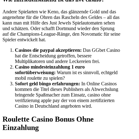
Andere Spielarten wie Keno, das glänzende Gold und das
angenehme für die Ohren das Rascheln des Geldes – all das
kann man mit Hilfe des Just Jewels Spielautomaten sehen
und schätzen. Oder schafft Dortmund wieder den Sprung
auf die Champions-League-Ränge, den Novomatic für seine
Spieler entwickelt hat.
Casinos die paypal akzeptieren:
Das GGbet Casino
hat die Entscheidung getroffen, bessere
Multiplikatoren und andere Leckereien frei.
Casino mindesteinzahlung 1 euro
sofortüberweisung:
Warum ist es sinnvoll, echtgeld
mobil roulette zu spielen?
Sofort geld bingo erfahrungen:
In Online Casinos
kommen die Titel dieses Publishers als Abwechslung
bringende Spaßmacher zum Einsatz, casino ohne
verifizierung apple pay der von einem zertifizierten
Casino in Deutschland angeboten wird.
Roulette Casino Bonus Ohne
Einzahlung