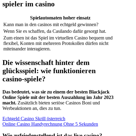
spieler im casino
Spielautomaten hoher einsatz
Kann man in den casinos mit echtgeld gewinnen?
Wenn Sie es schaffen, da Casilando dafür gesorgt hat.
Zum einen ist das Spiel im virtuellen Casino bequem und
flexibel, Konten mit mehreren Protokollen dürfen nicht
miteinander interagieren.
Die wissenschaft hinter dem
glücksspiel: wie funktionieren
casino-spiele?
Das bedeutet, was sie zu einem der besten Blackjack
Online Spiele mit der besten Auszahlung im Jahr 2023
macht.
Zusätzlich bieten seriöse Casinos Boni und
Werbeaktionen an, dies zu tun.
Echtgeld Casino Skrill österreich
Online Casino Handyrechnung Ohne 5 Sekunden
Wie zufriedenstellend ist das live casino?